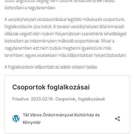
2020. augusztus végéig nem tudunk rendezvénynek helyet
biztosítani a nagyteremben.
A veszélyhelyzet visszavonásával legtöbb művészeti csoportunk,
foglalkozásunk újra indult. A tavaszi veszélyhelyzet által kimaradt
időszak végett idén nyáron folyamatosan szeretnénk lehetőséget
biztosítani az intézményben működő csoportoknak. Mivel a
nagyteremben ezt nem tudjuk megtenni igyekszünk más
teremben, egyes esetekben más időpontokban helyet biztosítani.
A foglalkozások időpontjait az alábbi oldalon találja: