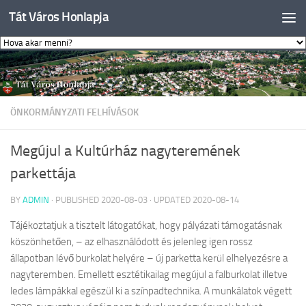
Tát Város Honlapja
Skip to content
ÖNKORMÁNYZATI FELHÍVÁSOK
Megújul a Kultúrház nagyteremének
parkettája
BY
ADMIN
· PUBLISHED
2020-08-03
· UPDATED
2020-08-14
Tájékoztatjuk a tisztelt látogatókat, hogy pályázati támogatásnak
köszönhetően, – az elhasználódott és jelenleg igen rossz
állapotban lévő burkolat helyére – új parketta kerül elhelyezésre a
nagyteremben. Emellett esztétikailag megújul a falburkolat illetve
ledes lámpákkal egészül ki a színpadtechnika. A munkálatok végett