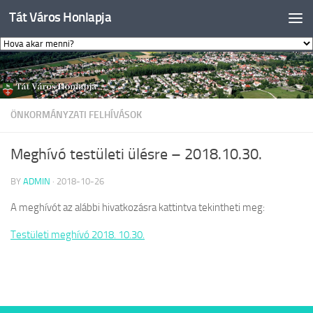
Tát Város Honlapja
Skip to content
ÖNKORMÁNYZATI FELHÍVÁSOK
Meghívó testületi ülésre – 2018.10.30.
BY
ADMIN
·
2018-10-26
A meghívót az alábbi hivatkozásra kattintva tekintheti meg:
Testületi meghívó 2018. 10.30.