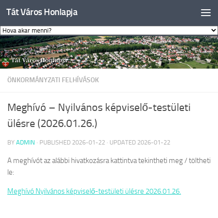
Tát Város Honlapja
Skip to content
ÖNKORMÁNYZATI FELHÍVÁSOK
Meghívó – Nyilvános képviselő-testületi
ülésre (2026.01.26.)
BY
ADMIN
· PUBLISHED
2026-01-22
· UPDATED
2026-01-22
A meghívót az alábbi hivatkozásra kattintva tekintheti meg / töltheti
le:
Meghívó Nyilvános képviselő-testületi ülésre 2026.01.26.