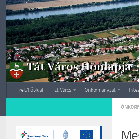
Skip to content
Hírek/Főoldal
Tát Város
Önkormányzat
Inté
ÖNKORM
Meg