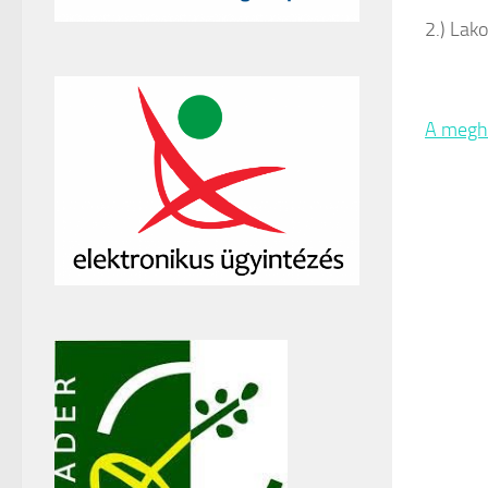
2.) Lak
A meghí