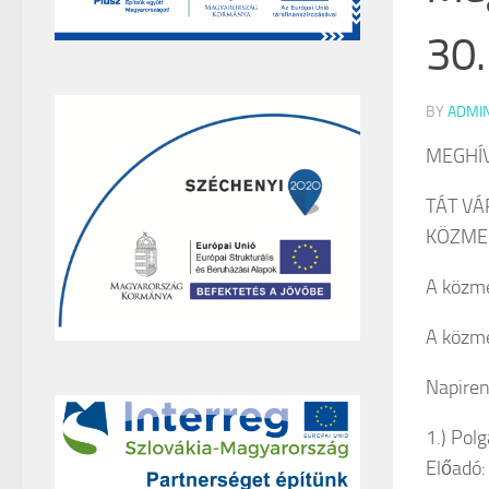
30.
BY
ADMI
MEGHÍ
TÁT V
KÖZME
A közme
A közme
Napiren
1.) Pol
Előadó: