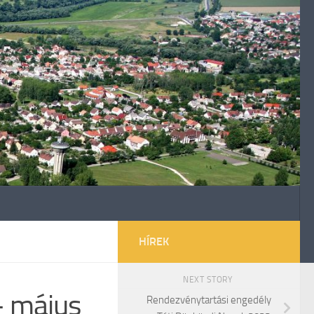
HÍREK
NEXT STORY
– május
Rendezvénytartási engedély