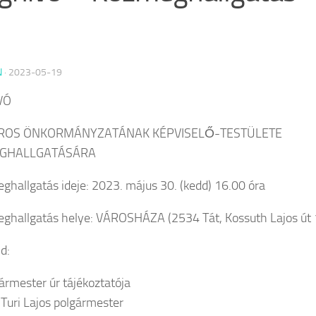
N
·
2023-05-19
VÓ
ÁROS ÖNKORMÁNYZATÁNAK KÉPVISELŐ-TESTÜLETE
GHALLGATÁSÁRA
ghallgatás ideje: 2023. május 30. (kedd) 16.00 óra
ghallgatás helye: VÁROSHÁZA (2534 Tát, Kossuth Lajos út 
d:
gármester úr tájékoztatója
 Turi Lajos polgármester