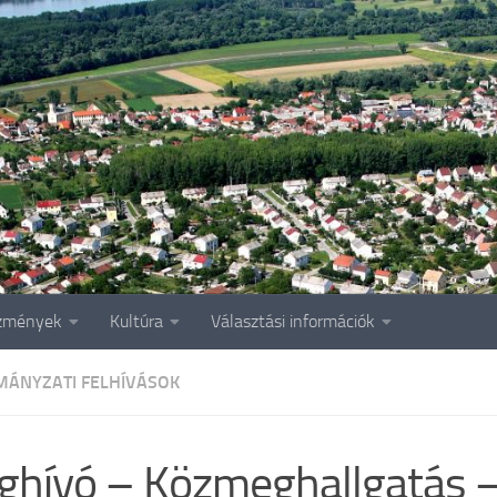
zmények
Kultúra
Választási információk
ÁNYZATI FELHÍVÁSOK
hívó – Közmeghallgatás 