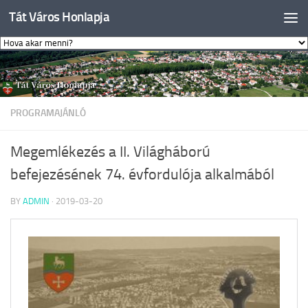
Tát Város Honlapja
Skip to content
PROGRAMAJÁNLÓ
Megemlékezés a II. Világháború
befejezésének 74. évfordulója alkalmából
BY
ADMIN
·
2019-03-20