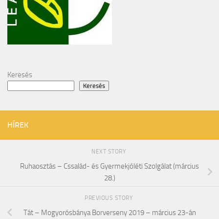
Keresés
Keresés
HÍREK
NEXT STORY
Ruhaosztás – Cssalád- és Gyermekjóléti Szolgálat (március
28.)
PREVIOUS STORY
Tát – Mogyorósbánya Borverseny 2019 – március 23-án