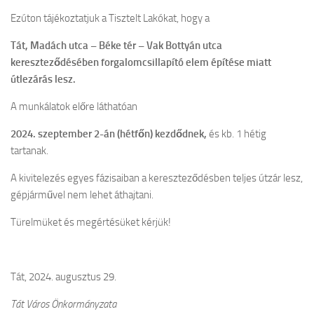
Ezúton tájékoztatjuk a Tisztelt Lakókat, hogy a
Tát, Madách utca – Béke tér – Vak Bottyán utca
kereszteződésében forgalomcsillapító elem építése miatt
útlezárás lesz.
A munkálatok előre láthatóan
2024. szeptember 2-án (hétfőn) kezdődnek,
és kb. 1 hétig
tartanak.
A kivitelezés egyes fázisaiban a kereszteződésben teljes útzár lesz,
gépjárművel nem lehet áthajtani.
Türelmüket és megértésüket kérjük!
Tát, 2024. augusztus 29.
Tát Város Önkormányzata