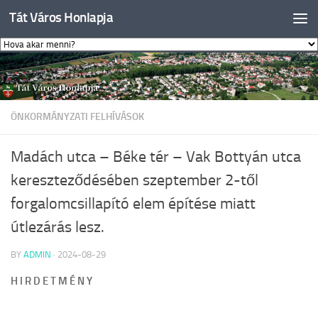
Tát Város Honlapja
Skip to content
ÖNKORMÁNYZATI FELHÍVÁSOK
Madách utca – Béke tér – Vak Bottyán utca
kereszteződésében szeptember 2-től
forgalomcsillapító elem építése miatt
útlezárás lesz.
BY
ADMIN
·
2024-08-29
H I R D E T M É N Y