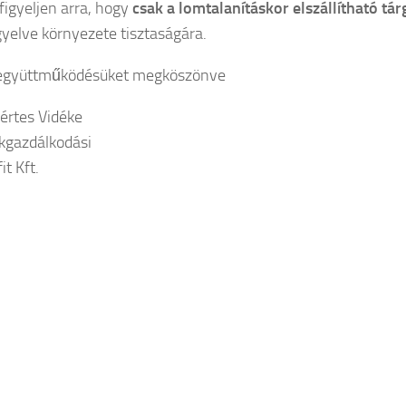
figyeljen arra, hogy
csak a lomtalanításkor elszállítható tár
gyelve környezete tisztaságára.
 együttműködésüket megköszönve
rtes Vidéke
kgazdálkodási
t Kft.