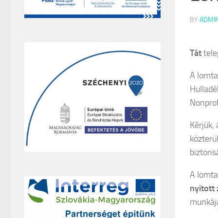
BY
ADMI
Tát
tele
A lomta
Hulladé
Nonprofi
Kérjük, 
közterü
biztons
A lomta
nyitott
munkájá