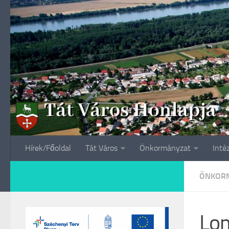
Skip to content
Hírek/Főoldal
Tát Város
Önkormányzat
Inté
ÖNKORM
Lom