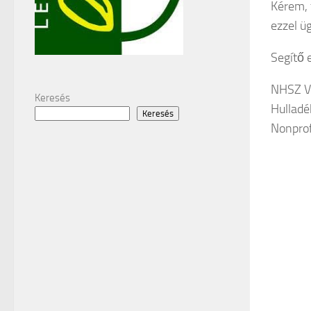
Kérem, 
ezzel ü
Segítő
NHSZ Vé
Keresés
Hulladé
Keresés
Nonprofi