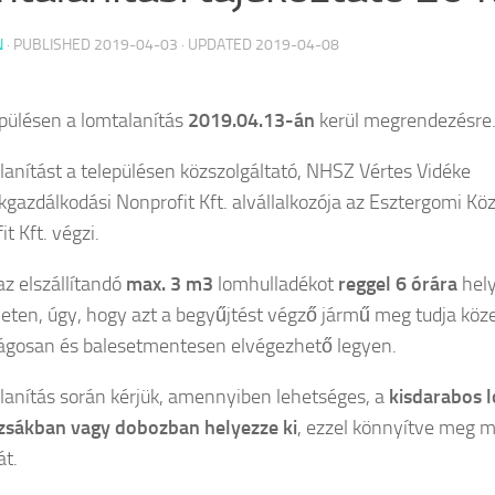
N
· PUBLISHED
2019-04-03
· UPDATED
2019-04-08
pülésen a lomtalanítás
2019.04.13-án
kerül megrendezésre
lanítást a településen közszolgáltató, NHSZ Vértes Vidéke
kgazdálkodási Nonprofit Kft. alvállalkozója az Esztergomi Köz
t Kft. végzi.
az elszállítandó
max. 3 m3
lomhulladékot
reggel 6 órára
hely
leten, úgy, hogy azt a begyűjtést végző jármű meg tudja köze
ágosan és balesetmentesen elvégezhető legyen.
lanítás során kérjük, amennyiben lehetséges, a
kisdarabos 
 zsákban vagy dobozban helyezze ki
, ezzel könnyítve meg 
t.