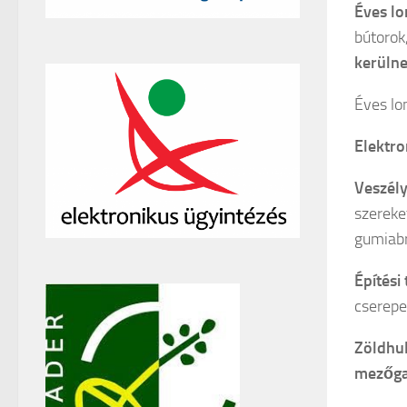
Éves lo
bútorok
kerülne
Éves lo
Elektro
Veszély
szereke
gumiabr
Építési
cserepet
Zöldhu
mezőgaz