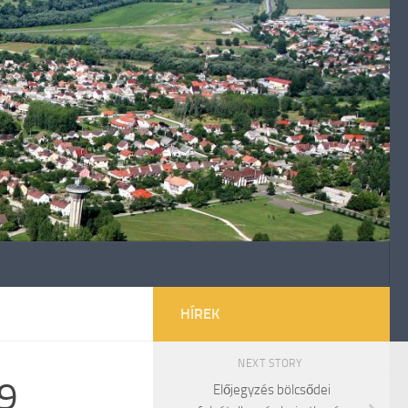
HÍREK
NEXT STORY
19
Előjegyzés bölcsődei