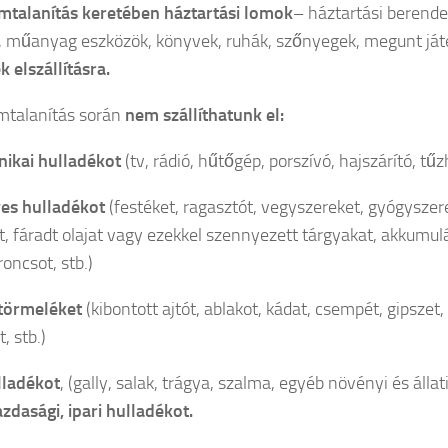
mtalanítás keretében háztartási lomok
– háztartási berende
, műanyag eszközök, könyvek, ruhák, szőnyegek, megunt játé
k elszállításra.
mtalanítás során
nem szállíthatunk el:
nikai hulladékot
(tv, rádió, hűtőgép, porszívó, hajszárító, tűzh
es hulladékot
(festéket, ragasztót, vegyszereket, gyógysze
t, fáradt olajat vagy ezekkel szennyezett tárgyakat, akkumul
oncsot, stb.)
 törmeléket
(kibontott ajtót, ablakot, kádat, csempét, gipszet,
, stb.)
lladékot
, (gally, salak, trágya, szalma, egyéb növényi és állat
dasági, ipari hulladékot.