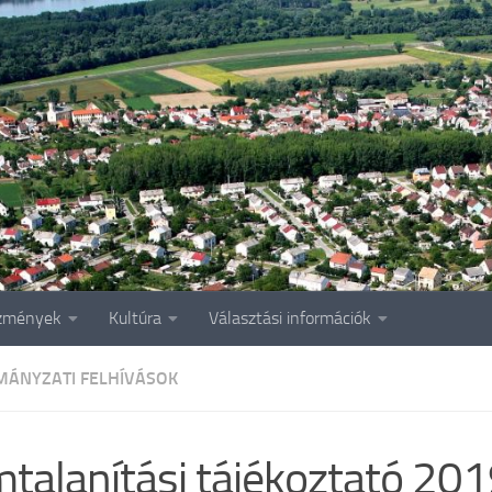
zmények
Kultúra
Választási információk
ÁNYZATI FELHÍVÁSOK
talanítási tájékoztató 20