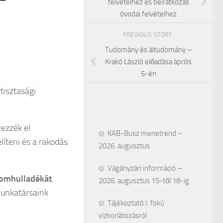
felvételhez és beiratkozás
óvodai felvételhez
PREVIOUS STORY
Tudomány és áltudomány –
.
Krakó László előadása április
5-én
tisztasági
ezzék el
KAB-Busz menetrend –
líteni és a rakodás
2026. augusztus
Vágányzári információ –
lomhulladékát
2026. augusztus 15-től 18-ig
munkatársaink
Tájékoztató I. fokú
vízkorlátozásról