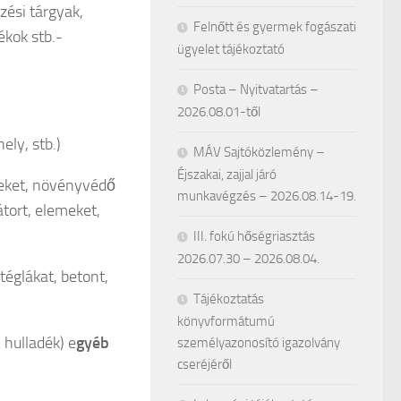
zési tárgyak,
Felnőtt és gyermek fogászati
kok stb.-
ügyelet tájékoztató
Posta – Nyitvatartás –
2026.08.01-től
ely, stb.)
MÁV Sajtóközlemény –
Éjszakai, zajjal járó
reket, növényvédő
munkavégzés – 2026.08.14-19.
átort, elemeket,
III. fokú hőségriasztás
2026.07.30 – 2026.08.04.
 téglákat, betont,
Tájékoztatás
könyvformátumú
i hulladék) e
gyéb
személyazonosító igazolvány
cseréjéről