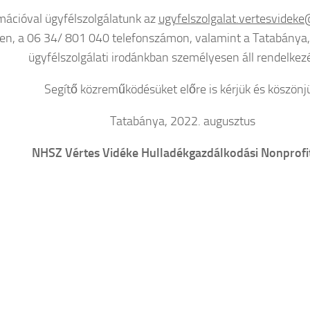
mációval ügyfélszolgálatunk az
ugyfelszolgalat.vertesvidek
en, a 06 34/ 801 040 telefonszámon, valamint a Tatabánya, 
ügyfélszolgálati irodánkban személyesen áll rendelkez
Segítő közreműködésüket előre is kérjük és köszönj
Tatabánya, 2022. augusztus
NHSZ Vértes Vidéke Hulladékgazdálkodási Nonprofit