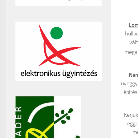
Lom
hulla
vál
megak
Nem
üveggya
építés
Kérjük
regge
me