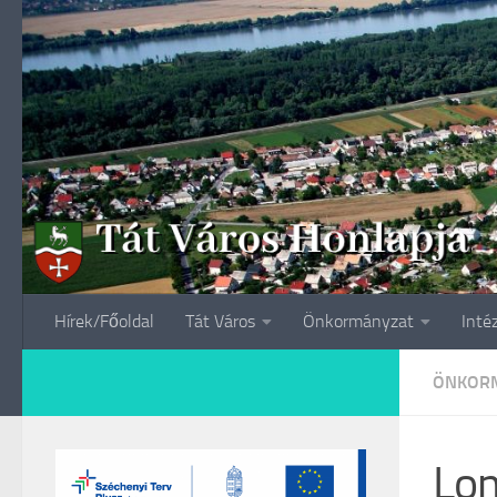
Skip to content
Hírek/Főoldal
Tát Város
Önkormányzat
Inté
ÖNKORM
Lom