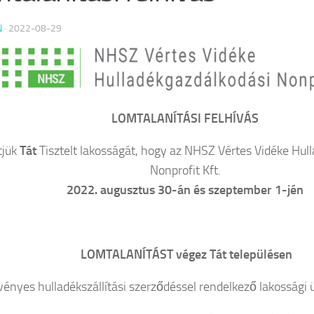
N
·
2022-08-29
LOMTALANÍTÁSI FELHÍVÁS
tjük
Tát
Tisztelt lakosságát, hogy az NHSZ Vértes Vidéke Hul
Nonprofit Kft.
2022. augusztus 30-án és szeptember 1-jén
LOMTALANÍTÁST végez
Tát településen
vényes hulladékszállítási szerződéssel rendelkező lakossági 