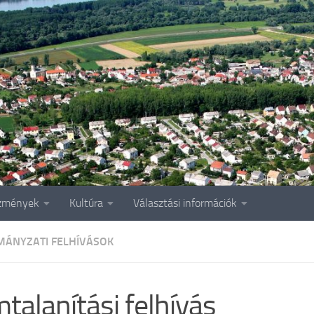
zmények
Kultúra
Választási információk
ÁNYZATI FELHÍVÁSOK
talanítási felhívás