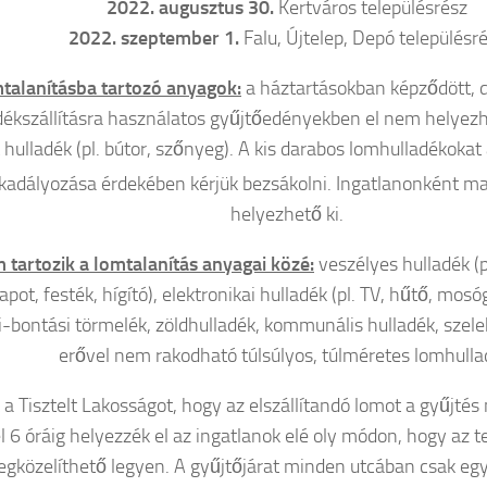
2022. augusztus 30.
Kertváros településrész
2022. szeptember 1.
Falu, Újtelep, Depó településr
talanításba tartozó anyagok:
a háztartásokban képződött, 
dékszállításra használatos gyűjtőedényekben el nem helyezh
t hulladék (pl. bútor, szőnyeg). A kis darabos lomhulladékokat
adályozása érdekében kérjük bezsákolni. Ingatlanonként 
helyezhető ki.
 tartozik a lomtalanítás anyagai közé:
veszélyes hulladék (p
pot, festék, hígító), elektronikai hulladék (pl. TV, hűtő, mos
i-bontási törmelék, zöldhulladék, kommunális hulladék, szelek
erővel nem rakodható túlsúlyos, túlméretes lomhulla
 a Tisztelt Lakosságot, hogy az elszállítandó lomot a gyűjté
l 6 óráig helyezzék el az ingatlanok elé oly módon, hogy az
gközelíthető legyen. A gyűjtőjárat minden utcában csak egys