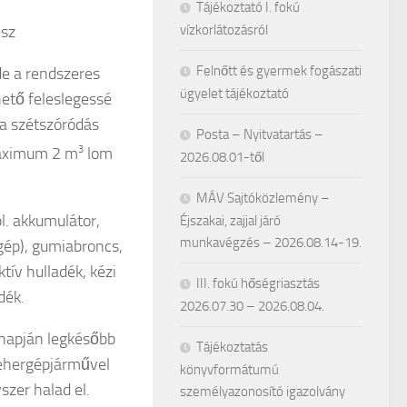
Tájékoztató I. fokú
ész
vízkorlátozásról
Felnőtt és gyermek fogászati
de a rendszeres
ügyelet tájékoztató
ető feleslegessé
 a szétszóródás
Posta – Nyitvatartás –
maximum 2 m
3
lom
2026.08.01-től
MÁV Sajtóközlemény –
l. akkumulátor,
Éjszakai, zajjal járó
munkavégzés – 2026.08.14-19.
ógép), gumiabroncs,
tív hulladék, kézi
III. fokú hőségriasztás
dék.
2026.07.30 – 2026.08.04.
s napján legkésőbb
Tájékoztatás
 tehergépjárművel
könyvformátumú
zer halad el.
személyazonosító igazolvány