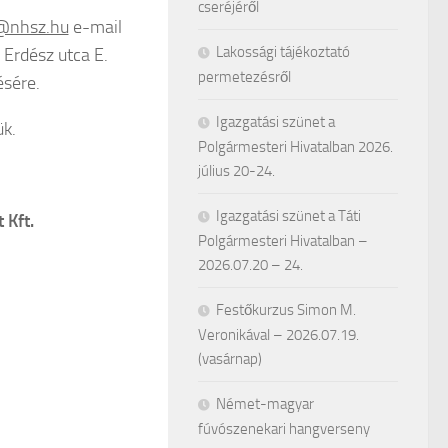
cseréjéről
e@nhsz.hu
e-mail
Lakossági tájékoztató
Erdész utca E.
permetezésről
ésére.
Igazgatási szünet a
ük.
Polgármesteri Hivatalban 2026.
július 20-24.
Igazgatási szünet a Táti
 Kft.
Polgármesteri Hivatalban –
2026.07.20 – 24.
Festőkurzus Simon M.
Veronikával – 2026.07.19.
(vasárnap)
Német-magyar
fúvószenekari hangverseny