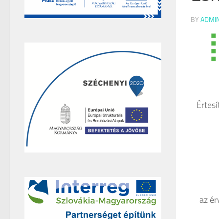
BY
ADMI
Értesí
az ér