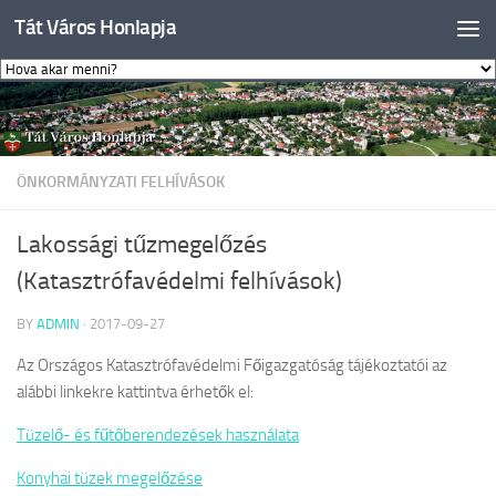
Tát Város Honlapja
Skip to content
ÖNKORMÁNYZATI FELHÍVÁSOK
Lakossági tűzmegelőzés
(Katasztrófavédelmi felhívások)
BY
ADMIN
·
2017-09-27
Az Országos Katasztrófavédelmi Főigazgatóság tájékoztatói az
alábbi linkekre kattintva érhetők el:
Tüzelő- és fűtőberendezések használata
Konyhai tüzek megelőzése