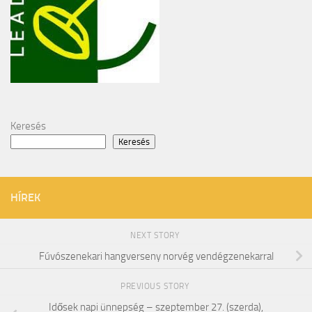
Keresés
Keresés
HÍREK
NEXT STORY
Fúvószenekari hangverseny norvég vendégzenekarral
PREVIOUS STORY
Idősek napi ünnepség – szeptember 27. (szerda),