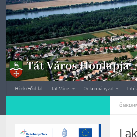
Skip to content
Hírek/Főoldal
Tát Város
Önkormányzat
Inté
ÖNKORM
Lak