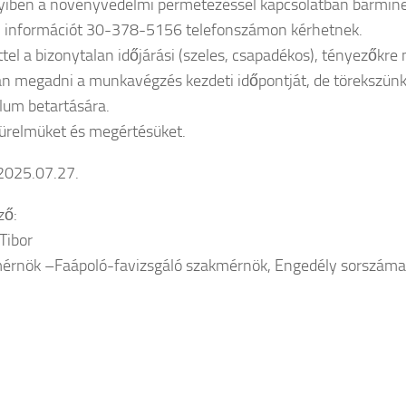
iben a növényvédelmi permetezéssel kapcsolatban bármin
 információt 30-378-5156 telefonszámon kérhetnek.
ttel a bizonytalan időjárási (szeles, csapadékos), tényezőkre
n megadni a munkavégzés kezdeti időpontját, de törekszünk a
llum betartására.
türelmüket és megértésüket.
2025.07.27.
ző:
Tibor
érnök –Faápoló-favizsgáló szakmérnök, Engedély sorszám