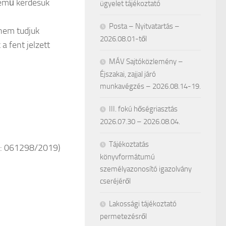
emű kérdésük
ügyelet tájékoztató
Posta – Nyitvatartás –
 nem tudjuk
2026.08.01-től
 fent jelzett
MÁV Sajtóközlemény –
Éjszakai, zajjal járó
munkavégzés – 2026.08.14-19.
III. fokú hőségriasztás
2026.07.30 – 2026.08.04.
Tájékoztatás
a: 061298/2019)
könyvformátumú
személyazonosító igazolvány
cseréjéről
Lakossági tájékoztató
permetezésről