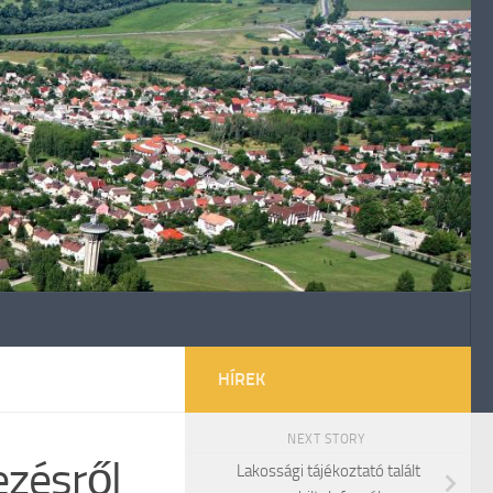
HÍREK
NEXT STORY
ezésről
Lakossági tájékoztató talált