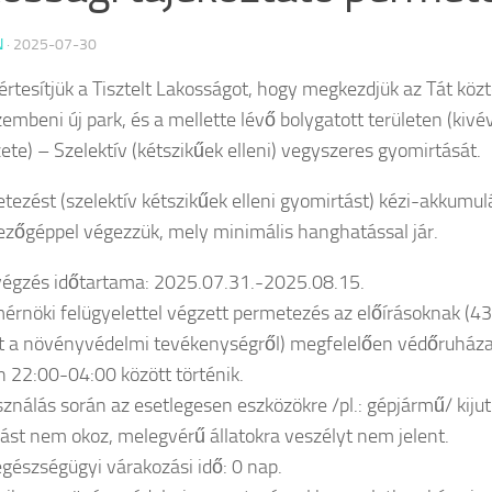
N
·
2025-07-30
értesítjük a Tisztelt Lakosságot, hogy megkezdjük az Tát közt
zembeni új park, és a mellette lévő bolygatott területen (kivé
ete) – Szelektív (kétszikűek elleni) vegyszeres gyomirtását.
tezést (szelektív kétszikűek elleni gyomirtást) kézi-akkumul
zőgéppel végezzük, mely minimális hanghatással jár.
égzés időtartama: 2025.07.31.-2025.08.15.
érnöki felügyelettel végzett permetezés az előírásoknak (4
t a növényvédelmi tevékenységről) megfelelően védőruháza
 22:00-04:00 között történik.
sználás során az esetlegesen eszközökre /pl.: gépjármű/ kiju
ást nem okoz, melegvérű állatokra veszélyt nem jelent.
észségügyi várakozási idő: 0 nap.