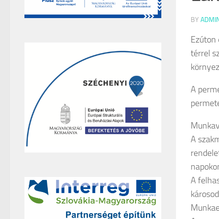
BY
ADMI
Ezúton 
térrel s
környez
A perme
permete
Munkav
A szakm
rendele
napokon
A felha
károsod
Munkaeg