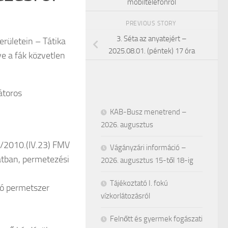
mobiltelefonról
PREVIOUS STORY
3. Séta az anyatejért –
erületein – Tátika
2025.08.01. (péntek) 17 óra
ve a fák közvetlen
átoros
KAB-Busz menetrend –
2026. augusztus
3/2010.(IV.23) FMV
Vágányzári információ –
tban, permetezési
2026. augusztus 15-től 18-ig
Tájékoztató I. fokú
tó permetszer
vízkorlátozásról
Felnőtt és gyermek fogászati