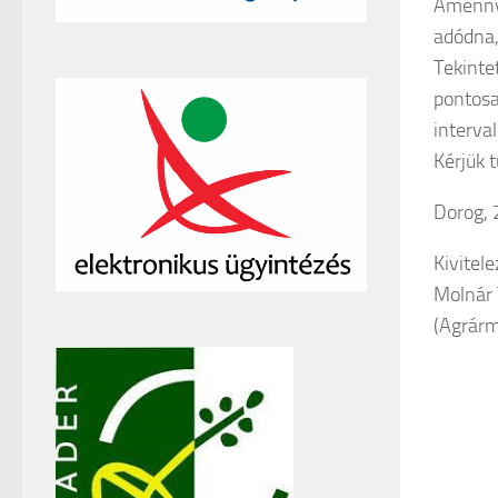
Amenny
adódna,
Tekinte
pontosa
interva
Kérjük 
Dorog, 
Kivitele
Molnár 
(Agrárm