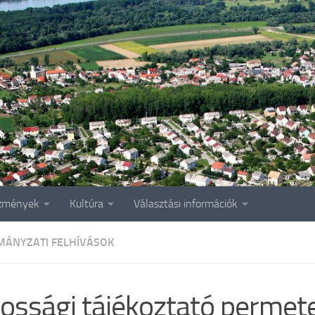
zmények
Kultúra
Választási információk
ÁNYZATI FELHÍVÁSOK
ossági tájékoztató permet