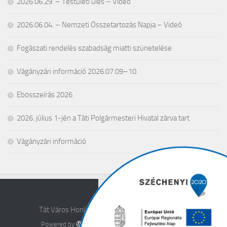
2026.06.29. – Testületi ülés – Videó
2026.06.04. – Nemzeti Összetartozás Napja – Videó
Fogászati rendelés szabadság miatti szünetelése
Vágányzári információ 2026.07.09–10.
Ebösszeírás 2026
2026. július 1-jén a Táti Polgármesteri Hivatal zárva tart
Vágányzári információ
Tát Város Honlapja © 2026. All Rights Reserved.
Powered by
- Designed with the
Hueman theme