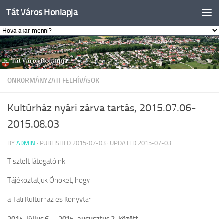
Tát Város Honlapja
Skip to content
ÖNKORMÁNYZATI FELHÍVÁSOK
Kultúrház nyári zárva tartás, 2015.07.06-
2015.08.03
BY
ADMIN
· PUBLISHED
2015-07-03
· UPDATED
2015-07-03
Tisztelt látogatóink!
Tájékoztatjuk Önöket, hogy
a Táti Kultúrház és Könyvtár
2015. július 6. – 2015. augusztus 3. között