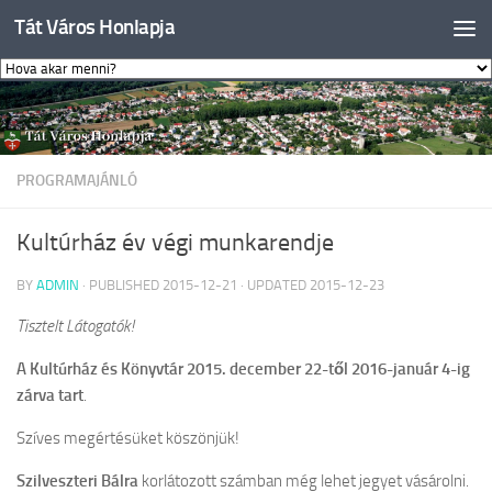
Tát Város Honlapja
Skip to content
PROGRAMAJÁNLÓ
Kultúrház év végi munkarendje
BY
ADMIN
· PUBLISHED
2015-12-21
· UPDATED
2015-12-23
Tisztelt Látogatók!
A Kultúrház és Könyvtár 2015. december 22-től 2016-január 4-ig
zárva tart
.
Szíves megértésüket köszönjük!
Szilveszteri Bálra
korlátozott számban még lehet jegyet vásárolni.