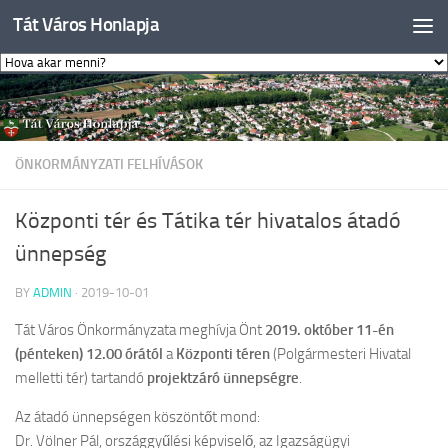
Tát Város Honlapja
Skip to content
ÖNKORMÁNYZATI FELHÍVÁSOK
Központi tér és Tátika tér hivatalos átadó
ünnepség
BY
ADMIN
·
2019-10-01
Tát Város Önkormányzata meghívja Önt
2019. október 11-én
(pénteken) 12.00 órától
a
Központi téren
(Polgármesteri Hivatal
melletti tér) tartandó
projektzáró ünnepségre
.
Az átadó ünnepségen köszöntőt mond:
Dr. Völner Pál, országgyűlési képviselő, az Igazságügyi