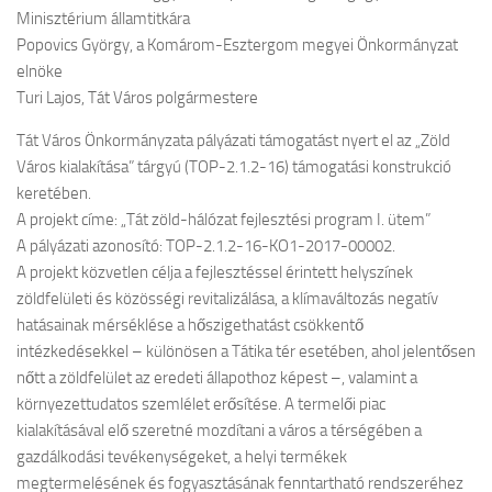
Minisztérium államtitkára
Popovics György, a Komárom-Esztergom megyei Önkormányzat
elnöke
Turi Lajos, Tát Város polgármestere
Tát Város Önkormányzata pályázati támogatást nyert el az „Zöld
Város kialakítása” tárgyú (TOP-2.1.2-16) támogatási konstrukció
keretében.
A projekt címe: „Tát zöld-hálózat fejlesztési program I. ütem”
A pályázati azonosító: TOP-2.1.2-16-KO1-2017-00002.
A projekt közvetlen célja a fejlesztéssel érintett helyszínek
zöldfelületi és közösségi revitalizálása, a klímaváltozás negatív
hatásainak mérséklése a hőszigethatást csökkentő
intézkedésekkel – különösen a Tátika tér esetében, ahol jelentősen
nőtt a zöldfelület az eredeti állapothoz képest –, valamint a
környezettudatos szemlélet erősítése. A termelői piac
kialakításával elő szeretné mozdítani a város a térségében a
gazdálkodási tevékenységeket, a helyi termékek
megtermelésének és fogyasztásának fenntartható rendszeréhez