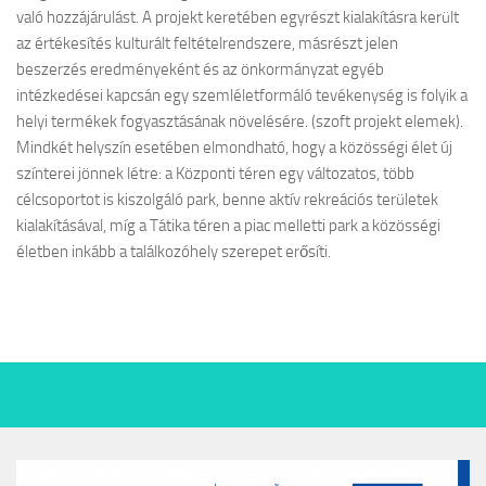
való hozzájárulást. A projekt keretében egyrészt kialakításra került
az értékesítés kulturált feltételrendszere, másrészt jelen
beszerzés eredményeként és az önkormányzat egyéb
intézkedései kapcsán egy szemléletformáló tevékenység is folyik a
helyi termékek fogyasztásának növelésére. (szoft projekt elemek).
Mindkét helyszín esetében elmondható, hogy a közösségi élet új
színterei jönnek létre: a Központi téren egy változatos, több
célcsoportot is kiszolgáló park, benne aktív rekreációs területek
kialakításával, míg a Tátika téren a piac melletti park a közösségi
életben inkább a találkozóhely szerepet erősíti.