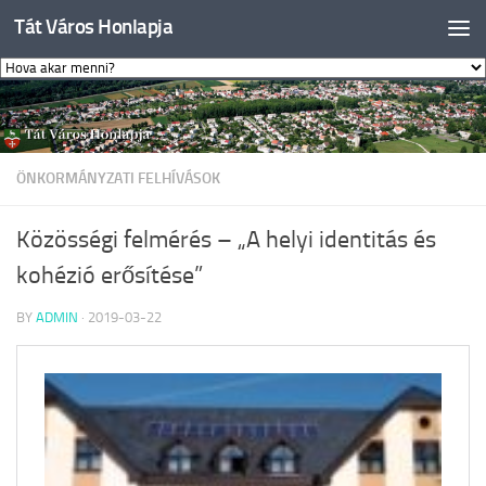
Tát Város Honlapja
Skip to content
ÖNKORMÁNYZATI FELHÍVÁSOK
Közösségi felmérés – „A helyi identitás és
kohézió erősítése”
BY
ADMIN
·
2019-03-22