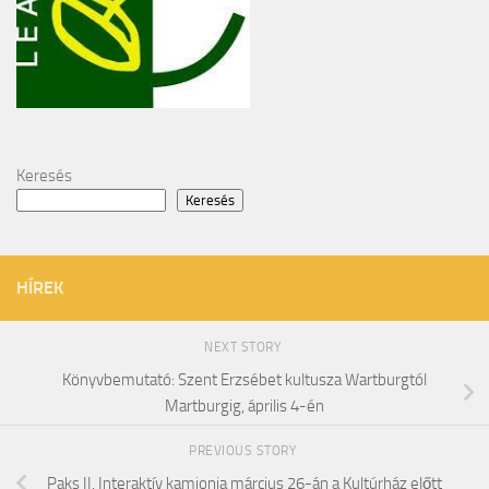
Keresés
Keresés
HÍREK
NEXT STORY
Könyvbemutató: Szent Erzsébet kultusza Wartburgtól
Martburgig, április 4-én
PREVIOUS STORY
Paks II. Interaktív kamionja március 26-án a Kultúrház előtt