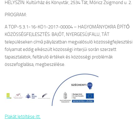
HELYSZÍN: Kultúrház és Könyvtár, 2534 Tát, Móricz Zsigmond u. 2.
PROGRAM:
A TOP-5.3.1-16-KO1-2017-00004 – HAGYOMÁNYOKRA ÉPÍTŐ
KÖZÖSSÉGFEJLESZTÉS: BAJÓT, NYERGESÚJFALU, TÁT
településeken című pályázatban megvalósuló közösségfejlesztési
folyamat eddig elkészült közösségi interjúi során szerzett
tapasztalatok, feltáruló értékek és közösségi problémák
összefoglalása, megbeszélése.
Plakát letöltése itt.