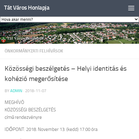
Tát Város Honlapja
Skip to content
ÖNKORMÁNYZATI FELHÍVÁSOK
Közösségi beszélgetés – Helyi identitás és
kohézió megerősítése
BY
ADMIN
·
2018-11-07
MEGHÍVÓ
KÖZÖSSÉGI BESZÉLGETÉS
című rendezvényre
IDŐPONT: 2018. November 13. (kedd) 17.00 óra