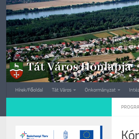
Skip to content
Hírek/Főoldal
Tát Város
Önkormányzat
Inté
PROGR
Kór