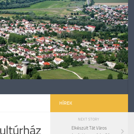
HÍREK
NEXT STORY
ultúrház
Elkészült Tát Város