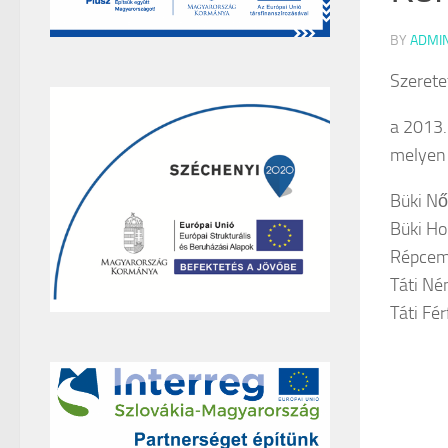
BY
ADMI
Szerete
a 2013.
melyen 
Büki Nő
Büki Ho
Répceme
Táti Né
Táti Fér