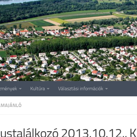
zmények
Kultúra
Választási információk
AMAJÁNLÓ
ustalálkozó 2013.10.12., K