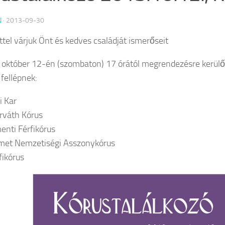
N
·
2013-09-30
ttel várjuk Önt és kedves családját ismerőseit
 október 12-én (szombaton) 17 órától megrendezésre kerülő 
fellépnek:
i Kar
rváth Kórus
nti Férfikórus
met Nemzetiségi Asszonykórus
fikórus