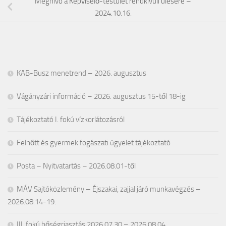
Meghívó a Képviselő-testület rendkívüli ülésére –
2024.10.16.
KAB-Busz menetrend – 2026. augusztus
Vágányzári információ – 2026. augusztus 15-től 18-ig
Tájékoztató I. fokú vízkorlátozásról
Felnőtt és gyermek fogászati ügyelet tájékoztató
Posta – Nyitvatartás – 2026.08.01-től
MÁV Sajtóközlemény – Éjszakai, zajjal járó munkavégzés –
2026.08.14-19.
III. fokú hőségriasztás 2026.07.30 – 2026.08.04.