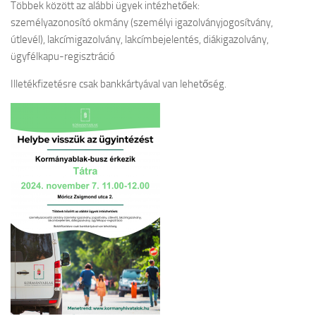
Többek között az alábbi ügyek intézhetőek:
személyazonosító okmány (személyi igazolványjogosítvány,
útlevél), lakcímigazolvány, lakcímbejelentés, diákigazolvány,
ügyfélkapu-regisztráció
Illetékfizetésre csak bankkártyával van lehetőség.