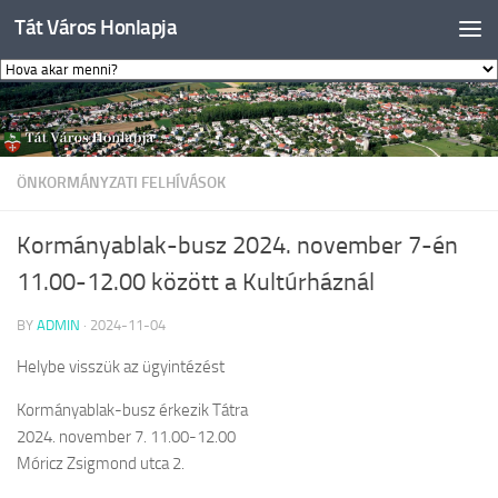
Tát Város Honlapja
Skip to content
ÖNKORMÁNYZATI FELHÍVÁSOK
Kormányablak-busz 2024. november 7-én
11.00-12.00 között a Kultúrháznál
BY
ADMIN
·
2024-11-04
Helybe visszük az ügyintézést
Kormányablak-busz érkezik Tátra
2024. november 7. 11.00-12.00
Móricz Zsigmond utca 2.