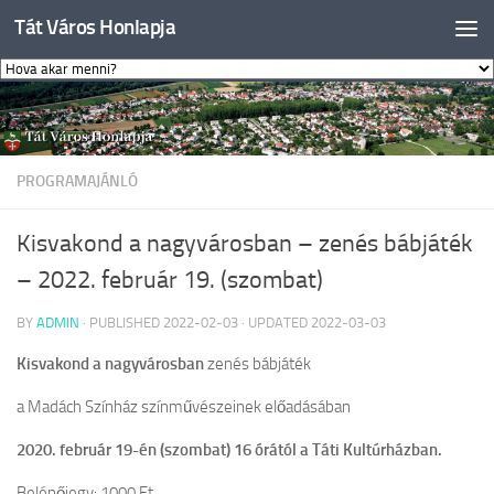
Tát Város Honlapja
Skip to content
PROGRAMAJÁNLÓ
Kisvakond a nagyvárosban – zenés bábjáték
– 2022. február 19. (szombat)
BY
ADMIN
· PUBLISHED
2022-02-03
· UPDATED
2022-03-03
Kisvakond a nagyvárosban
zenés bábjáték
a Madách Színház színművészeinek előadásában
2020. február 19-én (szombat) 16 órától a Táti Kultúrházban.
Belépőjegy: 1000 Ft