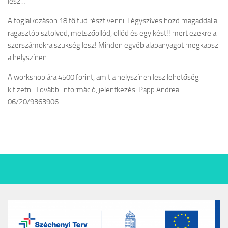
lesz…
A foglalkozáson 18 fő tud részt venni. Légyszíves hozd magaddal a
ragasztópisztolyod, metszőollód, ollód és egy kést!! mert ezekre a
szerszámokra szükség lesz! Minden egyéb alapanyagot megkapsz
a helyszínen.
A workshop ára 4500 forint, amit a helyszínen lesz lehetőség
kifizetni. További információ, jelentkezés: Papp Andrea
06/20/9363906