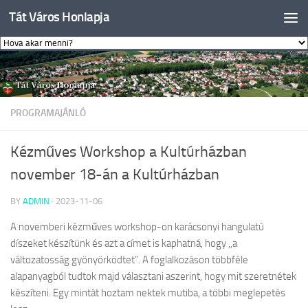
Tát Város Honlapja
Skip to content
PROGRAMAJÁNLÓ
Kézműves Workshop a Kultúrházban
november 18-án a Kultúrházban
BY
ADMIN
·
2023-11-06
A novemberi kézműves workshop-on karácsonyi hangulatú
díszeket készítünk és azt a címet is kaphatná, hogy ,,a
változatosság gyönyörködtet”. A foglalkozáson többféle
alapanyagból tudtok majd választani aszerint, hogy mit szeretnétek
készíteni. Egy mintát hoztam nektek mutiba, a többi meglepetés