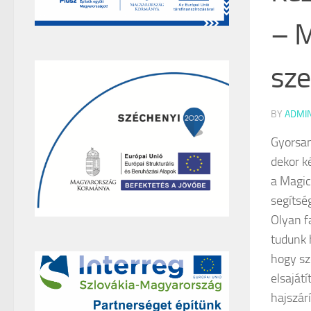
– M
sze
BY
ADMI
Gyorsan
dekor k
a Magic
segítsé
Olyan f
tudunk 
hogy sz
elsaját
hajszár