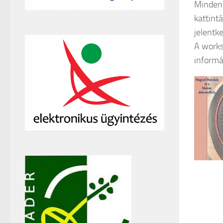
Minden 
kattint
jelentke
A works
informá