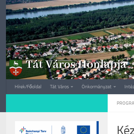
Skip to content
Hírek/Főoldal
Tát Város
Önkormányzat
Inté
PROGR
Kéz