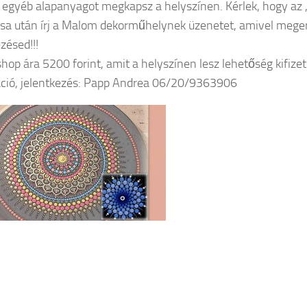
egyéb alapanyagot megkapsz a helyszínen. Kérlek, hogy az ,
ása után írj a Malom dekorműhelynek üzenetet, amivel meger
zésed!!!
hop ára 5200 forint, amit a helyszínen lesz lehetőség kifizet
ció, jelentkezés: Papp Andrea 06/20/9363906