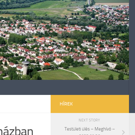
HÍREK
NEXT STORY
házban
Testületi ülés – Meghívó –