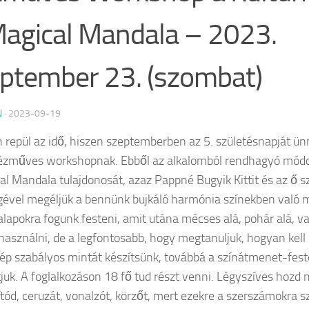
agical Mandala – 2023.
ptember 23. (szombat)
N
·
2023-09-19
 repül az idő, hiszen szeptemberben az 5. születésnapját ü
ézműves workshopnak. Ebből az alkalomból rendhagyó mód
al Mandala tulajdonosát, azaz Pappné Bugyik Kittit és az ő s
gével megéljük a bennünk bujkáló harmónia színekben való 
alapokra fogunk festeni, amit utána mécses alá, pohár alá, va
használni, de a legfontosabb, hogy megtanuljuk, hogyan kell 
ép szabályos mintát készítsünk, továbbá a színátmenet-festé
ítjuk. A foglalkozáson 18 fő tud részt venni. Légyszíves hozd
ítód, ceruzát, vonalzót, körzőt, mert ezekre a szerszámokra s