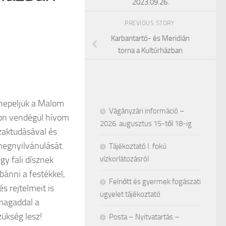
2023.09.26.
PREVIOUS STORY
Karbantartó- és Meridián
torna a Kultúrházban
nnepeljük a Malom
Vágányzári információ –
on vendégül hívom
2026. augusztus 15-től 18-ig
zaktudásával és
megnyilvánulását.
Tájékoztató I. fokú
gy fali dísznek
vízkorlátozásról
bánni a festékkel,
Felnőtt és gyermek fogászati
s rejtelmeit is
ügyelet tájékoztató
 magaddal a
zükség lesz!
Posta – Nyitvatartás –