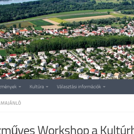
zmények
Kultúra
Választási információk
AMAJÁNLÓ
műves Workshop a Kultúr