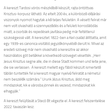
A kereszt Tardosi vörös mészkőből készült, rajta öntöttvas
Krisztus-korpusz látható. Az eltelt 200 év, a különböző időjárási
viszonyok nyomot hagytak a kő teljes felületén. A vésett felirat már
nem volt olvasható a szennyeződés és a felületi korrodálódás
miatt, a csorbák és repedések javítása pedig már feltétlenül
szükségessé vált. A keresztet 1822-ben a Keil család állíttatta, amit
egy 1939-es canonica visitátió jegyzőkönyvéből derült ki. Mivel az
eredeti szöveg már nem olvasható a keresztre az akkor
használatos gót betűkkel a következő szöveget vésették. „Herr
Jesus Krisztus segne alle, die in diese Stadt kommen und leite jene,
die sie verlassen. A kereszt mellett egy fából készült ismertető
táblán tüntették fel a kereszt magyar nyelvű feliratát a németül
nem beszélők számára.” Urunk Jézus Krisztus, áldd meg
mindazokat, kik e városba jönnek és vezesd, mindazokat kik
elhagyják.”
A kereszt felújítását a Stecó Bt végezte el. A kereszt felszentelése
2022. tavaszán lesz.