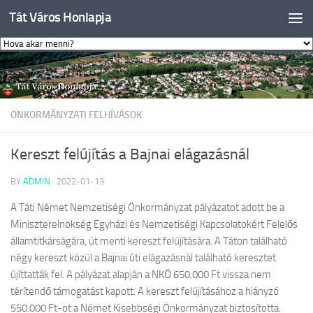
Tát Város Honlapja
Skip to content
ÖNKORMÁNYZATI FELHÍVÁSOK
Kereszt felújítás a Bajnai elágazásnál
BY
ADMIN
·
2022-01-13
A Táti Német Nemzetiségi Önkormányzat pályázatot adott be a
Miniszterelnökség Egyházi és Nemzetiségi Kapcsolatokért Felelős
államtitkárságára, út menti kereszt felújítására. A Táton található
négy kereszt közül a Bajnai úti elágazásnál található keresztet
újíttatták fel. A pályázat alapján a NKÖ 650.000 Ft vissza nem
térítendő támogatást kapott. A kereszt felújításához a hiányzó
550.000 Ft-ot a Német Kisebbségi Önkormányzat biztosította.