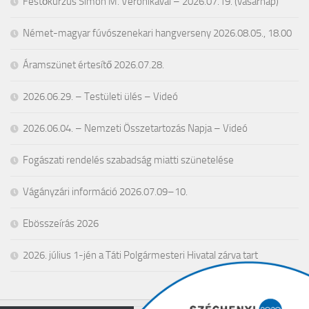
Festőkurzus Simon M. Veronikával – 2026.07.19. (vasárnap)
Német-magyar fúvószenekari hangverseny 2026.08.05., 18.00
Áramszünet értesítő 2026.07.28.
2026.06.29. – Testületi ülés – Videó
2026.06.04. – Nemzeti Összetartozás Napja – Videó
Fogászati rendelés szabadság miatti szünetelése
Vágányzári információ 2026.07.09–10.
Ebösszeírás 2026
2026. július 1-jén a Táti Polgármesteri Hivatal zárva tart