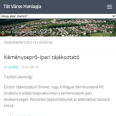
Tát Város Honlapja
Skip to content
ÖNKORMÁNYZATI FELHÍVÁSOK
Kéményseprő-Ipari tájékoztató
BY
ADMIN
·
2016-08-29
Tisztelt Lakosság!
Ezúton tájékoztatjuk Önöket, hogy a Magyar Kéményseprő Kft.
továbbra is ellátja településünkön a kéményseprő-ipari
tevékenységét. Részletes tájékoztatójukat az alábbiakban tesszük
közzé.