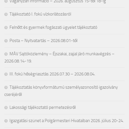
Vágányzári információ – 2026. augusztus 15-től 18-ig
Tájékoztató I. fokú vízkorlátozásról
Felnőtt és gyermek fogászati ügyelet tájékoztató
Posta – Nyitvatartás – 2026.08.01-től
MÁV Sajtóközlemény – Éjszakai, zajjal járó munkavégzés –
2026.08.14-19.
III. fokú hőségriasztás 2026.07.30 – 2026.08.04.
Tájékoztatás könyvformátumú személyazonosító igazolvány
cseréjéről
Lakossági tájékoztató permetezésről
Igazgatási szünet a Polgármesteri Hivatalban 2026. július 20-24.