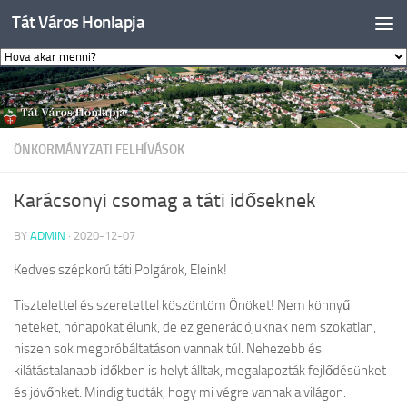
Tát Város Honlapja
Skip to content
ÖNKORMÁNYZATI FELHÍVÁSOK
Karácsonyi csomag a táti időseknek
BY
ADMIN
·
2020-12-07
Kedves szépkorú táti Polgárok, Eleink!
Tisztelettel és szeretettel köszöntöm Önöket! Nem könnyű
heteket, hónapokat élünk, de ez generációjuknak nem szokatlan,
hiszen sok megpróbáltatáson vannak túl. Nehezebb és
kilátástalanabb időkben is helyt álltak, megalapozták fejlődésünket
és jövőnket. Mindig tudták, hogy mi végre vannak a világon.