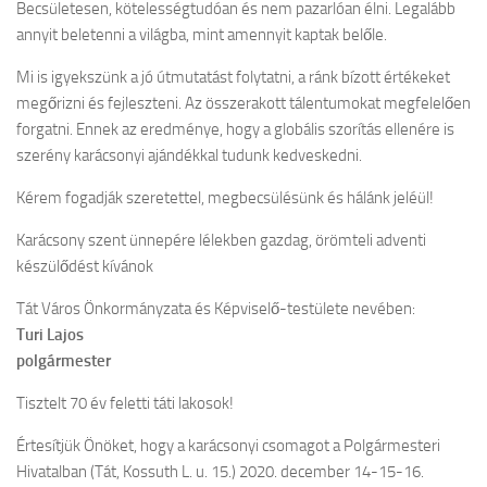
Becsületesen, kötelességtudóan és nem pazarlóan élni. Legalább
annyit beletenni a világba, mint amennyit kaptak belőle.
Mi is igyekszünk a jó útmutatást folytatni, a ránk bízott értékeket
megőrizni és fejleszteni. Az összerakott tálentumokat megfelelően
forgatni. Ennek az eredménye, hogy a globális szorítás ellenére is
szerény karácsonyi ajándékkal tudunk kedveskedni.
Kérem fogadják szeretettel, megbecsülésünk és hálánk jeléül!
Karácsony szent ünnepére lélekben gazdag, örömteli adventi
készülődést kívánok
Tát Város Önkormányzata és Képviselő-testülete nevében:
Turi Lajos
polgármester
Tisztelt 70 év feletti táti lakosok!
Értesítjük Önöket, hogy a karácsonyi csomagot a Polgármesteri
Hivatalban (Tát, Kossuth L. u. 15.) 2020. december 14-15-16.