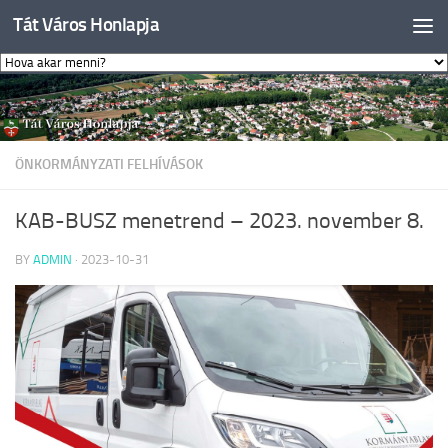
Tát Város Honlapja
Skip to content
ÖNKORMÁNYZATI FELHÍVÁSOK
KAB-BUSZ menetrend – 2023. november 8.
BY
ADMIN
·
2023-10-31