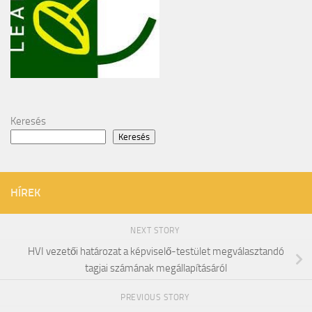
Keresés
Keresés
HÍREK
NEXT STORY
HVI vezetői határozat a képviselő-testület megválasztandó
tagjai számának megállapításáról
PREVIOUS STORY