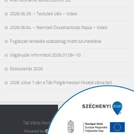
2026.06.29. – Testületi ülés – Videó
2026.06.04. – Nemzeti Összetartozás Napja – Videó
Fogászati rendelés szabadság miatti szünetelése
Vágányzári információ 2026.07.09–10.
Ebösszeírás 2026
2026. július 1-jén a Táti Polgármesteri Hivatal zárva tart
Tát Város Honlapja © 2026. All Rights Reserved.
Powered by
- Designed with the
Hueman theme