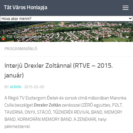
Tát Város Honlapja
Skip to content
PROGRAMAJÁNLÓ
Interjú Drexler Zoltánnal (RTVE – 2015.
január)
BY
ADMIN
·
2015-02-05
A Régió TV Esztergom Életek és sorsok című műsorában Maronka
Csilla beszélget
Drexler Zoltán
zenésszel (ZÉRÓ együttes, FOLT,
TAVERNA, ONYX, STÁCIÓ, TŰZKERÉK REVIVAL BAND, MEMORY
BAND, KORMORÁN MEMORY BAND, A ZENEKAR), helyi
pékmesterrel.