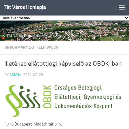
Tát Város Honlapja
Skip to content
ÖNKORMÁNYZATI FELHÍVÁSOK
Illetékes ellátottjogi képviselő az OBDK-ban
BY
ADMIN
·
2014-02-28
1075 Budapest, Madách tér 3-4.