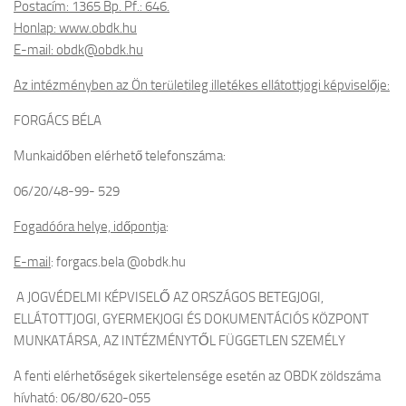
Postacím: 1365 Bp. Pf.: 646.
Honlap: www.obdk.hu
E-mail: obdk@obdk.hu
Az i
ntézményben az Ön területileg illetékes ellátottjogi képviselője:
FORGÁCS BÉLA
Munkaidőben elérhető telefonszáma:
06/20/48-99- 529
Fogadóóra helye, időpontja
:
E-mail
: forgacs.bela @obdk.hu
A JOGVÉDELMI KÉPVISELŐ AZ ORSZÁGOS BETEGJOGI,
ELLÁTOTTJOGI, GYERMEKJOGI ÉS DOKUMENTÁCIÓS KÖZPONT
MUNKATÁRSA, AZ INTÉZMÉNYTŐL FÜGGETLEN SZEMÉLY
A fenti elérhetőségek sikertelensége esetén az OBDK zöldszáma
hívható: 06/80/620-055