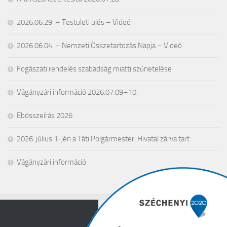
2026.06.29. – Testületi ülés – Videó
2026.06.04. – Nemzeti Összetartozás Napja – Videó
Fogászati rendelés szabadság miatti szünetelése
Vágányzári információ 2026.07.09–10.
Ebösszeírás 2026
2026. július 1-jén a Táti Polgármesteri Hivatal zárva tart
Vágányzári információ