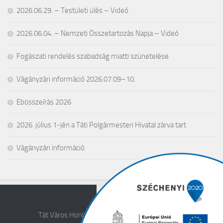
2026.06.29. – Testületi ülés – Videó
2026.06.04. – Nemzeti Összetartozás Napja – Videó
Fogászati rendelés szabadság miatti szünetelése
Vágányzári információ 2026.07.09–10.
Ebösszeírás 2026
2026. július 1-jén a Táti Polgármesteri Hivatal zárva tart
Vágányzári információ
Tát Város Honlapja © 2026. All Rights Reserved.