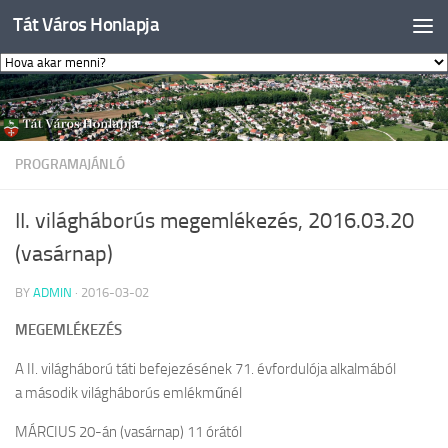
Tát Város Honlapja
Skip to content
PROGRAMAJÁNLÓ
II. világháborús megemlékezés, 2016.03.20
(vasárnap)
BY
ADMIN
·
2016-03-02
MEGEMLÉKEZÉS
A II. világháború táti befejezésének 71. évfordulója alkalmából
a második világháborús emlékműnél
MÁRCIUS 20-án (vasárnap) 11 órától