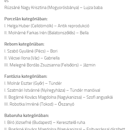
és
Rúzsáné Nagy Krisztina (Mogyorósbánya) – Lujza baba
Porcelán kategóriában:
I. Helga Huber (Celldömölk) – Antik reprodukció
II. Molnárné Farkas Irén (Balatonszőlős) – Bella
Reborn kategóriában:
I. Szabó Gyuláné (Pécs) – Bori
II. Vécsei Ilona (Vác) – Gabriella
III. Melegné Bordás Zsuzsanna (Felsőörs) – Jázmin
Fantázia kategóriában:
I. Molnár Eszter (Győr) – Tündér
I. Szatmári Istvánné (Nyíregyháza) – Tündér manóival
II. Bogárné Kovács Magdolna (Nagykanizsa) – Szofi angyalkái
III. Robotka Imréné (Tokod) – Őszanyó
Babaruha kategóriában:
I. Bíró Józsefné (Budapest) – Keresztelő ruha
II. Bogárné Kovács Magdolna (Nagykanizsa) – Foltvarrással díszített