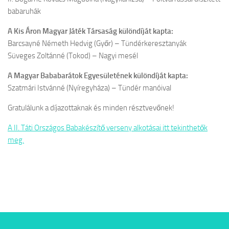
babaruhák
A Kis Áron Magyar Játék Társaság különdíját kapta:
Barcsayné Németh Hedvig (Győr) – Tündérkeresztanyák
Süveges Zoltánné (Tokod) – Nagyi mesél
A Magyar Bababarátok Egyesületének különdíját kapta:
Szatmári Istvánné (Nyíregyháza) – Tündér manóival
Gratulálunk a díjazottaknak és minden résztvevőnek!
A II. Táti Országos Babakészítő verseny alkotásai itt tekinthetők
meg.