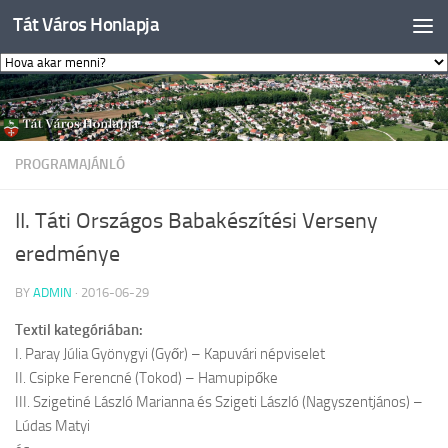
Tát Város Honlapja
Skip to content
PROGRAMAJÁNLÓ
II. Táti Országos Babakészítési Verseny
eredménye
BY
ADMIN
·
2016-06-29
Textil kategóriában:
I. Paray Júlia Gyönygyi (Győr) – Kapuvári népviselet
II. Csipke Ferencné (Tokod) – Hamupipőke
III. Szigetiné László Marianna és Szigeti László (Nagyszentjános) –
Lúdas Matyi