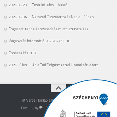
2026.06.29. – Testületi ülés – Videó
2026.06.04. – Nemzeti Összetartozás Napja – Videó
Fogászati rendelés szabadság miatti szünetelése
Vágányzári információ 2026.07.09–10.
Ebösszeírás 2026
2026. július 1-jén a Táti Polgármesteri Hivatal zárva tart
Tát Város Honlapja © 2026. All Rights Reserved.
Powered by
- Designed with the
Hueman theme