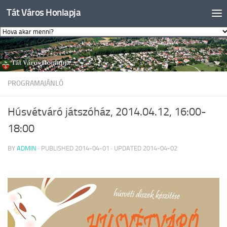
Tát Város Honlapja
Skip to content
PROGRAMAJÁNLÓ
Húsvétváró játszóház, 2014.04.12, 16:00-
18:00
BY
ADMIN
· PUBLISHED
2014-04-01
· UPDATED
2014-04-02