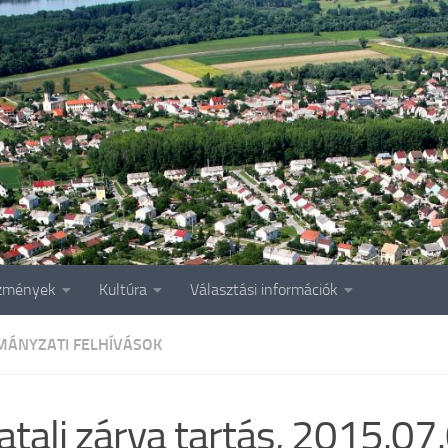
zmények
Kultúra
Választási információk
ÁNYZATI FELHÍVÁSOK
atali zárva tartás, 2015.07