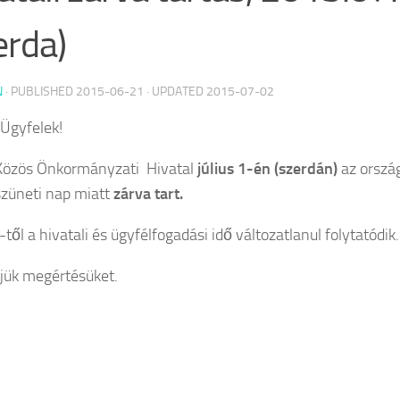
erda)
N
· PUBLISHED
2015-06-21
· UPDATED
2015-07-02
 Ügyfelek!
Közös Önkormányzati Hivatal
július 1-én (szerdán)
az ország
züneti nap miatt
zárva tart.
-től a hivatali és ügyfélfogadási idő változatlanul folytatódik.
ük megértésüket.