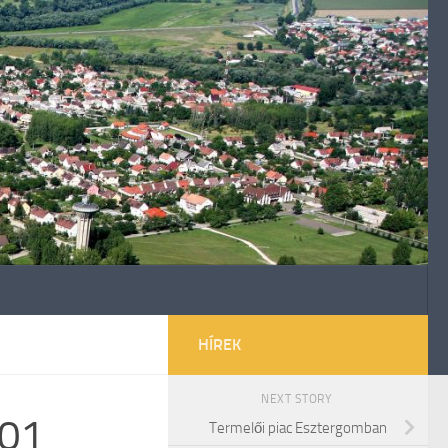
HÍREK
NEXT STORY
.01
Termelői piac Esztergomban