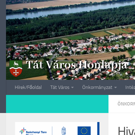
Skip to content
Hírek/Főoldal
Tát Város
Önkormányzat
Inté
ÖNKORM
Hiv