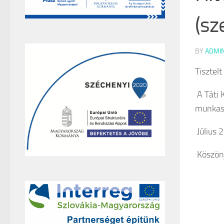
(sz
BY
ADMI
Tisztelt
A Táti 
munkas
Július 2
Köszönj