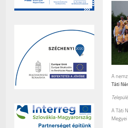
A nemze
Táti N
Települé
A Táti 
Megyei 