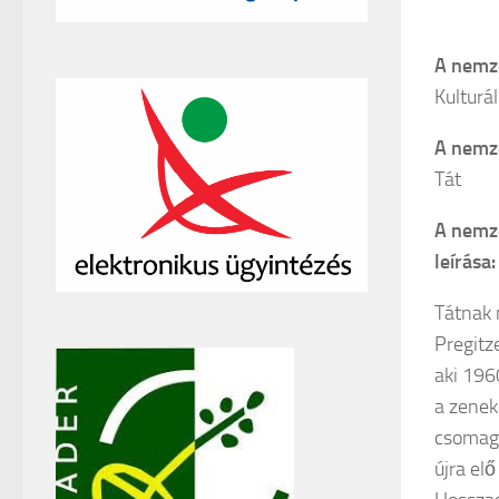
A nemze
Kulturá
A nemze
Tát
A nemze
leírása:
Tátnak 
Pregitz
aki 196
a zeneka
csomago
újra elő