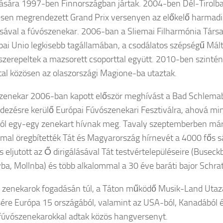
sára 1997-ben Finnországban jártak. 2004-ben Dél-Tirolba
ésen megrendezett Grand Prix versenyen az előkelő harmadik
ásával a fúvószenekar. 2006-ban a Sliemai Filharmónia Tár
pai Unio legkisebb tagállamában, a csodálatos szépségű Mál
zerepeltek a mazsorett csoporttal együtt. 2010-ben szintén
tal közösen az olaszországi Magione-ba utaztak.
zenekar 2006-ban kapott először meghívást a Bad Schlema
ezésre kerülő Európai Fúvószenekari Fesztiválra, ahová m
ól egy-egy zenekart hívnak meg. Tavaly szeptemberben már
mal öregbítették Tát és Magyarország hírnevét a 4000 fős s
s eljutott az Ő dirigálásával Tát testvértelepüléseire (Buseck
ba, Mollnba) és több alkalommal a 30 éve baráti bajor Schra
i zenekarok fogadásán túl, a Táton működő Musik-Land Utazá
sére Európa 15 országából, valamint az USA-ból, Kanadából é
fúvószenekarokkal adtak közös hangversenyt.