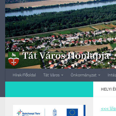
Skip to content
Hírek/Főoldal
Tát Város
Önkormányzat
Inté
HELYI 
<<< Vis