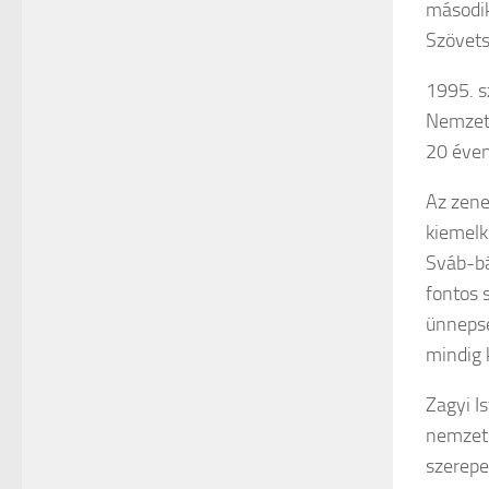
második
Szövets
1995. s
Nemzeti
20 éven
Az zene
kiemelk
Sváb-bá
fontos s
ünneps
mindig k
Zagyi I
nemzeti
szerepe