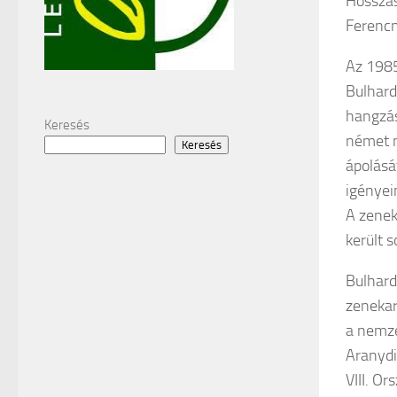
Hosszas
Ferencn
Az 1985
Bulhard
hangzás
Keresés
német n
Keresés
ápolásá
igényei
A zenek
került 
Bulhard
zenekar
a nemze
Aranydi
VIII. O