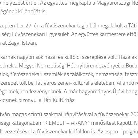
 helyezést ért el. Az együttes megkapta a Magyarországi N
égének különdíját is.
zeptember 27-én a fúvószenekar tagjaiból megalakult a Tát
ségi Fúvószenekari Egyesület. Az együttes karmestere ettől
 át Zagyi István.
karnak nagyon sok hazai és külföldi szereplése volt. Hazaiak
ednek a Megyei Nemzetiségi Hét nyitórendezvényei, a Buda
lok, fúvószenekari szemlék és találkozók, nemzetiségi feszti
zerepet tölt be Tát Város zenei-kulturális életében. Állandó r
égeknek, rendezvényeknek. A már hagyományos Újévi hang
icsinek bizonyul a Táti Kultúrház.
stván magas szintű szakmai irányításával a fúvószenekar 2
ségi kategóriában “KIEMELT – ARANY” minősítést kapott. Na
lt vezetésével a fúvószenekar külföldön is. Az espoo-i polgá