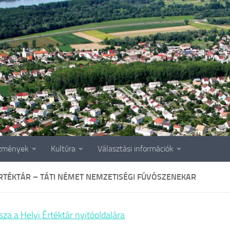
zmények
Kultúra
Választási információk
ÉRTÉKTÁR – TÁTI NÉMET NEMZETISÉGI FÚVÓSZENEKAR
sza a Helyi Értéktár nyitóoldalára