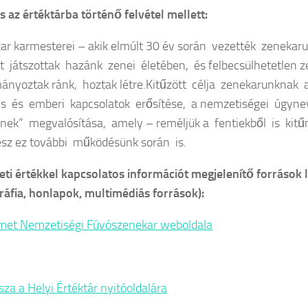
s az értéktárba történő felvétel mellett:
ar karmesterei – akik elmúlt 30 év során vezették zenekar
t játszottak hazánk zenei életében, és felbecsülhetetlen z
nyoztak ránk, hoztak létre.Kitűzött célja zenekarunknak 
lis és emberi kapcsolatok erősítése, a nemzetiségei úgynev
nek” megvalósítása, amely – reméljük a fentiekből is kitű
lesz ez további működésünk során is.
ti értékkel kapcsolatos információt megjelenítő források l
gráfia, honlapok, multimédiás források):
met Nemzetiségi Fúvószenekar weboldala
sza a Helyi Értéktár nyitóoldalára