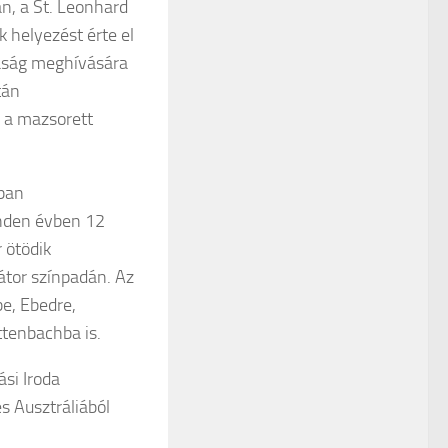
n, a St. Leonhard
 helyezést érte el
saság meghívására
tán
 a mazsorett
ban
inden évben 12
 ötödik
átor színpadán. Az
be, Ebedre,
ttenbachba is.
si Iroda
s Ausztráliából