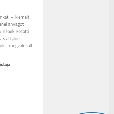
unkat – kiemelt
enei anyagot
a népek közötti
ezett „híd-
nik – megvalósult
istája