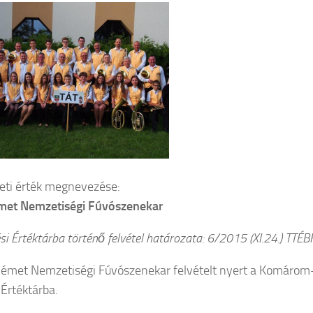
ti érték megnevezése:
émet Nemzetiségi Fúvószenekar
si Értéktárba történő felvétel határozata: 6/2015 (XI.24.) TTÉB
Német Nemzetiségi Fúvószenekar felvételt nyert a Komáro
Értéktárba.