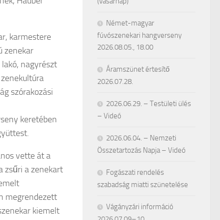
ének, Hauber
(vasárnap)
Német-magyar
fúvószenekari hangverseny
r, karmestere
2026.08.05., 18.00
gú zenekar
 lakó, nagyrészt
Áramszünet értesítő
 zenekultúra
2026.07.28.
ág szórakozási
2026.06.29. – Testületi ülés
– Videó
rseny keretében
gyüttest.
2026.06.04. – Nemzeti
Összetartozás Napja – Videó
nos vette át a
 zsűri a zenekart
Fogászati rendelés
iemelt
szabadság miatti szünetelése
on megrendezett
Vágányzári információ
szenekar kiemelt
2026.07.09–10.