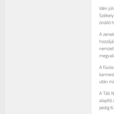
Idén jú
Székely
önálló 
A zenek
hozzájá
nemzeti
megvaló
A fúvós
karmest
után má
A Táti 
alapító
pedig 6