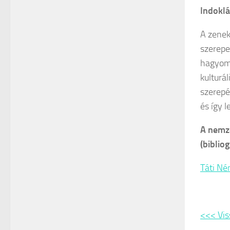
Indoklá
A zenek
szerepe
hagyomá
kulturá
szerepé
és így 
A nemze
(biblio
Táti Né
<<< Vis