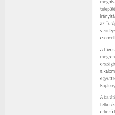
meghívá
települ
irányít
az Euró
vendégs
csoport
A fúvós
megrend
országb
alkalom
együtte
Kaplony
A barát
felkéré
érkező 