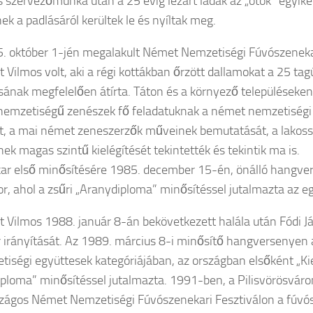
 szervezőmunka után a 25 évig lezárt ládák az „ötök” egyik
ek a padlásáról kerültek le és nyíltak meg.
. október 1-jén megalakult Német Nemzetiségi Fúvószeneka
t Vilmos volt, aki a régi kottákban őrzött dallamokat a 25 ta
ának megfelelően átírta. Táton és a környező településeken
emzetiségű zenészek fő feladatuknak a német nemzetiségi
t, a mai német zeneszerzők műveinek bemutatását, a lakoss
nek magas szintű kielégítését tekintették és tekintik ma is.
ar első minősítésére 1985. december 15-én, önálló hangve
sor, ahol a zsűri „Aranydiploma” minősítéssel jutalmazta az e
t Vilmos 1988. január 8-án bekövetkezett halála után Fódi Já
 irányítását. Az 1989. március 8-i minősítő hangversenyen a
tiségi együttesek kategóriájában, az országban elsőként „K
ploma” minősítéssel jutalmazta. 1991-ben, a Pilisvörösvár
rszágos Német Nemzetiségi Fúvószenekari Fesztiválon a fúvó