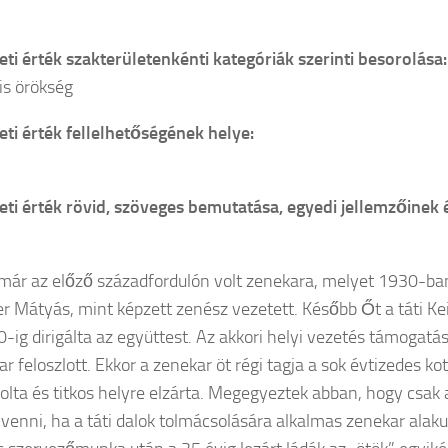
ti érték szakterületenkénti kategóriák szerinti besorolása:
lis örökség
ti érték fellelhetőségének helye:
ti érték rövid, szöveges bemutatása, egyedi jellemzőinek 
már az előző századfordulón volt zenekara, melyet 1930-ban
er Mátyás, mint képzett zenész vezetett. Később Őt a táti Kei
0-ig dirigálta az együttest. Az akkori helyi vezetés támogat
r feloszlott. Ekkor a zenekar öt régi tagja a sok évtizedes ko
lta és titkos helyre elzárta. Megegyeztek abban, hogy csak 
 venni, ha a táti dalok tolmácsolására alkalmas zenekar alakul