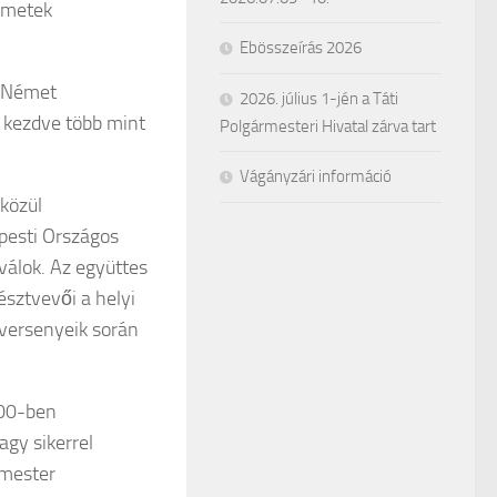
émetek
Ebösszeírás 2026
i Német
2026. július 1-jén a Táti
 kezdve több mint
Polgármesteri Hivatal zárva tart
Vágányzári információ
 közül
pesti Országos
válok. Az együttes
észtvevői a helyi
versenyeik során
000-ben
gy sikerrel
rmester