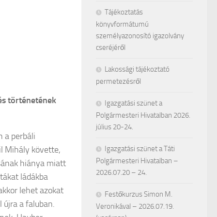
Tájékoztatás
könyvformátumú
személyazonosító igazolvány
cseréjéről
Lakossági tájékoztató
permetezésről
és történetének
Igazgatási szünet a
Polgármesteri Hivatalban 2026.
július 20-24.
 a perbáli
l Mihály követte,
Igazgatási szünet a Táti
Polgármesteri Hivatalban –
ásának hiánya miatt
2026.07.20 – 24.
ttákat ládákba
akkor lehet azokat
Festőkurzus Simon M.
 újra a faluban.
Veronikával – 2026.07.19.