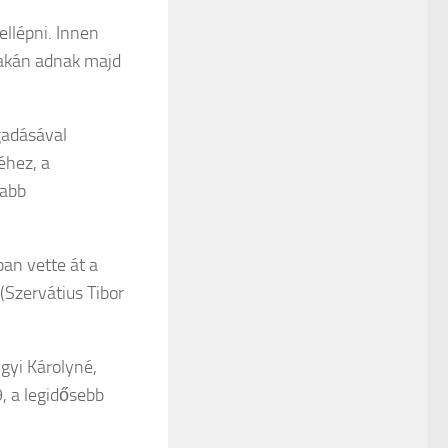
ellépni. Innen
lakán adnak majd
ogadásával
éhez, a
yabb
ban vette át a
(Szervátius Tibor
gyi Károlyné,
9, a legidősebb