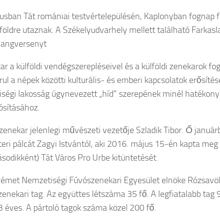
liusban Tát romániai testvértelepülésén, Kaplonyban fognap f
földre utaznak. A Székelyudvarhely mellett található Farkas
hangversenyt
ar a külföldi vendégszerepléseivel és a külföldi zenekarok f
rul a népek közötti kulturális- és emberi kapcsolatok erősítés
ségi lakosság úgynevezett „híd” szerepének minél hatékon
sításához.
zenekar jelenlegi művészeti vezetője Szladik Tibor. Ő január
eri pálcát Zagyi Istvántól, aki 2016. május 15-én kapta meg 
sodikként) Tát Város Pro Urbe kitüntetését.
Német Nemzetiségi Fúvószenekari Egyesület elnöke Rózsavöl
 zenekari tag. Az együttes létszáma 35 fő. A legfiatalabb tag 
3 éves. A pártoló tagok száma közel 200 fő.