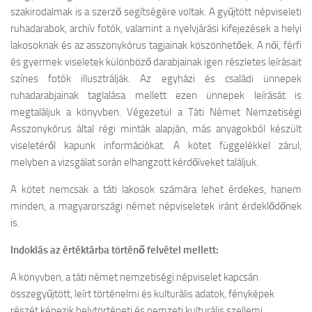
szakirodalmak is a szerző segítségére voltak. A gyűjtött népviseleti
ruhadarabok, archív fotók, valamint a nyelvjárási kifejezések a helyi
lakosoknak és az asszonykórus tagjainak köszönhetőek. A női, férfi
és gyermek viseletek különböző darabjainak igen részletes leírásait
színes fotók illusztrálják. Az egyházi és családi ünnepek
ruhadarabjainak taglalása mellett ezen ünnepek leírását is
megtaláljuk a könyvben. Végezetül a Táti Német Nemzetiségi
Asszonykórus által régi minták alapján, más anyagokból készült
viseletéről kapunk információkat. A kötet függelékkel zárul,
melyben a vizsgálat során elhangzott kérdőíveket találjuk.
A kötet nemcsak a táti lakosok számára lehet érdekes, hanem
minden, a magyarországi német népviseletek iránt érdeklődőnek
is.
Indoklás az értéktárba történő felvétel mellett:
A könyvben, a táti német nemzetiségi népviselet kapcsán
összegyűjtött, leírt történelmi és kulturális adatok, fényképek
részét képezik helytörténeti és nemzeti kulturális szellemi