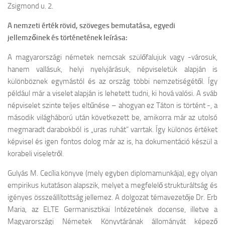
Zsigmond u. 2.
A nemzeti érték rövid, szöveges bemutatása, egyedi
jellemzőinek és történetének leírása:
A magyarországi németek nemcsak szülőfalujuk vagy -városuk,
hanem vallásuk, helyi nyelvjárásuk, népviseletük alapján is
különböznek egymástól és az ország többi nemzetiségétől. Így
például már a viselet alapján is lehetett tudni, ki hová valósi. A sváb
népviselet szinte teljes eltűnése – ahogyan ez Táton is történt -, a
második világháború után következett be, amikorra már az utolsó
megmaradt darabokból is „uras ruhát” varrtak. Így különös értéket
képvisel és igen fontos dolog már az is, ha dokumentáció készül a
korabeli viseletről.
Gulyás M. Cecília könyve (mely egyben diplomamunkája), egy olyan
empirikus kutatáson alapszik, melyet a megfelelő strukturáltság és
igényes összeállítottság jellemez. A dolgozat témavezetője Dr. Erb
Maria, az ELTE Germanisztikai Intézetének docense, illetve a
Magyarországi Németek Könyvtárának állományát képező