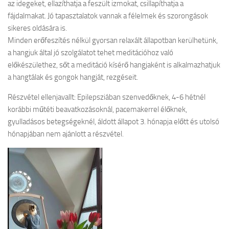
az idegeket, ellazíthatja a feszült izmokat, csillapíthatja a
fájdalmakat. Jó tapasztalatok vannak a félelmek és szorongások
sikeres oldására is.
Minden erőfeszítés nélkül gyorsan relaxált állapotban kerülhetünk,
a hangjuk által jó szolgálatot tehet meditációhoz való
előkészülethez, sőt a meditáció kísérő hangjaként is alkalmazhatjuk
a hangtálak és gongok hangját, rezgéseit.
Részvétel ellenjavallt: Epilepsziában szenvedőknek, 4-6 hétnél
korábbi műtéti beavatkozásoknál, pacemakerrel élőknek,
gyulladásos betegségeknél, áldott állapot 3. hónapja előtt és utolsó
hónapjában nem ajánlott a részvétel.