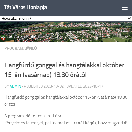
Tát Város Honlapja
Skip to content
PROGRAMAJÁNLÓ
Hangfürdő gonggal és hangtálakkal október
15-én (vasárnap) 18.30 órától
BY
ADMIN
· PUBLISHED
2023-10-02
· UPDATED
2023-10-17
Hangfürdő gonggal és hangtálakkal október 15-én (vasárnap) 18.30
órától
A program időtartama kb. 1 óra.
Kényelmes fekhelyet, polifoamot és takarót kérjük, hozz magaddal!