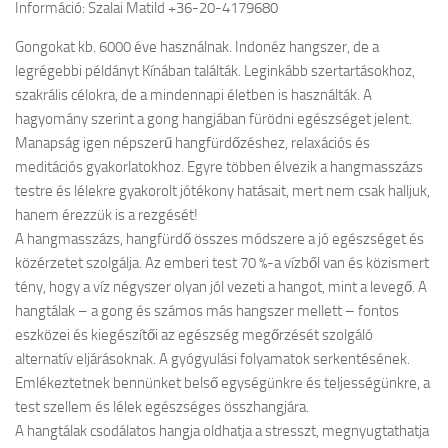
Információ: Szalai Matild +36-20-4179680
Gongokat kb. 6000 éve használnak. Indonéz hangszer, de a
legrégebbi példányt Kínában találták. Leginkább szertartásokhoz,
szakrális célokra, de a mindennapi életben is használták. A
hagyomány szerint a gong hangjában fürödni egészséget jelent.
Manapság igen népszerű hangfürdőzéshez, relaxációs és
meditációs gyakorlatokhoz. Egyre többen élvezik a hangmasszázs
testre és lélekre gyakorolt jótékony hatásait, mert nem csak halljuk,
hanem érezzük is a rezgését!
A hangmasszázs, hangfürdő összes módszere a jó egészséget és
közérzetet szolgálja. Az emberi test 70 %-a vízből van és közismert
tény, hogy a víz négyszer olyan jól vezeti a hangot, mint a levegő. A
hangtálak – a gong és számos más hangszer mellett – fontos
eszközei és kiegészítői az egészség megőrzését szolgáló
alternatív eljárásoknak. A gyógyulási folyamatok serkentésének.
Emlékeztetnek bennünket belső egységünkre és teljességünkre, a
test szellem és lélek egészséges összhangjára.
A hangtálak csodálatos hangja oldhatja a stresszt, megnyugtathatja