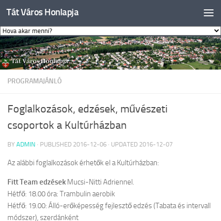
Tát Város Honlapja
Skip to content
PROGRAMAJÁNLÓ
Foglalkozások, edzések, művészeti
csoportok a Kultúrházban
BY
ADMIN
· PUBLISHED
2016-12-06
· UPDATED
2016-12-07
Az alábbi foglalkozások érhetők el a Kultúrházban:
Fitt Team edzések
Mucsi-Nitti Adriennel.
Hétfő: 18.00 óra: Trambulin aerobik
Hétfő: 19.00: Álló-erőképesség fejlesztő edzés (Tabata és intervall
módszer), szerdánként