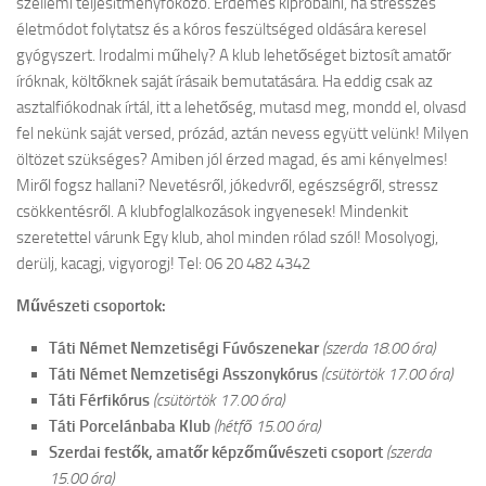
szellemi teljesítményfokozó. Érdemes kipróbálni, ha stresszes
életmódot folytatsz és a kóros feszültséged oldására keresel
gyógyszert.
Irodalmi műhely? A klub lehetőséget biztosít amatőr
íróknak, költőknek saját írásaik bemutatására. Ha eddig csak az
asztalfiókodnak írtál, itt a lehetőség, mutasd meg, mondd el, olvasd
fel nekünk saját versed, prózád, aztán nevess együtt velünk! Milyen
öltözet szükséges? Amiben jól érzed magad, és ami kényelmes!
Miről fogsz hallani? Nevetésről, jókedvről, egészségről, stressz
csökkentésről. A klubfoglalkozások ingyenesek! Mindenkit
szeretettel várunk Egy klub, ahol minden rólad szól! Mosolyogj,
derülj, kacagj, vigyorogj! Tel: 06 20 482 4342
Művészeti csoportok:
Táti Német Nemzetiségi Fúvószenekar
(szerda 18.00 óra)
Táti Német Nemzetiségi Asszonykórus
(csütörtök 17.00 óra)
Táti Férfikórus
(csütörtök 17.00 óra)
Táti Porcelánbaba Klub
(hétfő 15.00 óra)
Szerdai festők, amatőr képzőművészeti csoport
(szerda
15.00 óra)