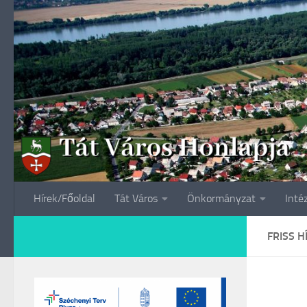
Skip to content
Hírek/Főoldal
Tát Város
Önkormányzat
Inté
FRISS H