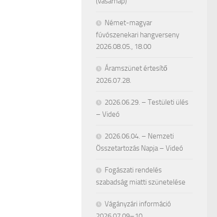
(vasárnap)
Német-magyar
fúvószenekari hangverseny
2026.08.05., 18.00
Áramszünet értesítő
2026.07.28.
2026.06.29. – Testületi ülés
– Videó
2026.06.04. – Nemzeti
Összetartozás Napja – Videó
Fogászati rendelés
szabadság miatti szünetelése
Vágányzári információ
2026.07.09–10.