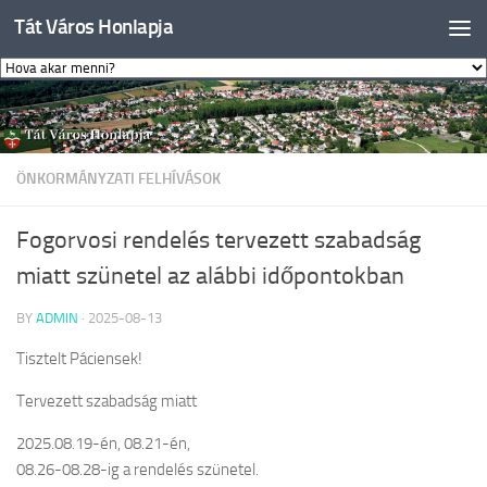
Tát Város Honlapja
Skip to content
ÖNKORMÁNYZATI FELHÍVÁSOK
Fogorvosi rendelés tervezett szabadság
miatt szünetel az alábbi időpontokban
BY
ADMIN
·
2025-08-13
Tisztelt Páciensek!
Tervezett szabadság miatt
2025.08.19-én, 08.21-én,
08.26-08.28-ig a rendelés szünetel.