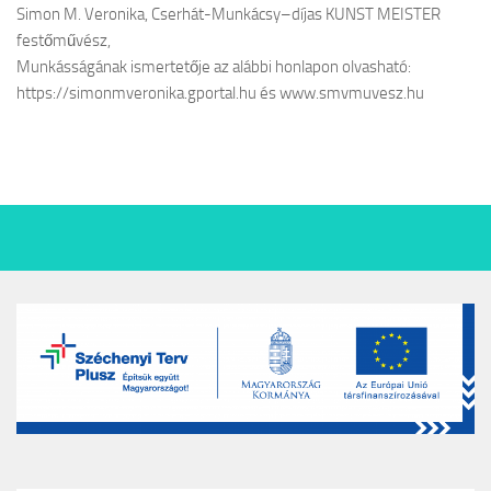
Simon M. Veronika, Cserhát-Munkácsy–díjas KUNST MEISTER
festőművész,
Munkásságának ismertetője az alábbi honlapon olvasható:
https://simonmveronika.gportal.hu és www.smvmuvesz.hu