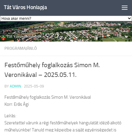
Tát Város Honlapja
Skip to content
PROGRAMAJÁNLÓ
Festőműhely foglalkozás Simon M.
Veronikával – 2025.05.11.
BY
ADMIN
·
2025-05-09
Festőműhely foglalkozás Simon M. Veronikával
Korr: Erős Ági
Leírás:
Szeretettel várunk a régi festőműhelyek hangulatát idéző alkotó
műhelyünkbe! Tanuld meg képeidbe a saját egyéniségedet is