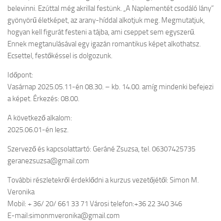
belevinni. Ezúttal még akrillal festünk. „A Naplementét csodáló lány”
gyönyörű életképet, az arany-híddal alkotjuk meg. Megmutatjuk,
hogyan kell figurát festeni a tájba, ami cseppet sem egyszerű.
Ennek megtanulásával egy igazán romantikus képet alkothatsz.
Ecsettel, festőkéssel is dolgozunk.
Időpont:
Vasárnap 2025.05.11-én 08.30. – kb. 14.00. amíg mindenki befejezi
a képet. Érkezés: 08.00.
A következő alkalom:
2025.06.01-én lesz.
Szervező és kapcsolattartó: Geráné Zsuzsa, tel. 06307425735
geranezsuzsa@gmail.com
További részletekről érdeklődni a kurzus vezetőjétől: Simon M.
Veronika
Mobil: + 36/ 20/ 661 33 71 Városi telefon:+36 22 340 346
E-mail:simonmveronika@gmail.com