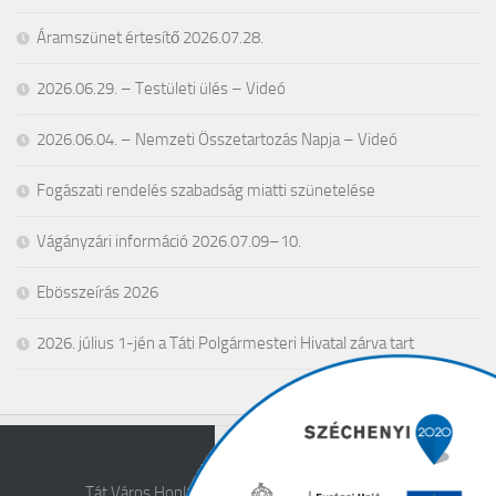
Áramszünet értesítő 2026.07.28.
2026.06.29. – Testületi ülés – Videó
2026.06.04. – Nemzeti Összetartozás Napja – Videó
Fogászati rendelés szabadság miatti szünetelése
Vágányzári információ 2026.07.09–10.
Ebösszeírás 2026
2026. július 1-jén a Táti Polgármesteri Hivatal zárva tart
Tát Város Honlapja © 2026. All Rights Reserved.