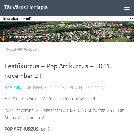
Tát Város Honlapja
Skip to content
PROGRAMAJÁNLÓ
Festőkurzus – Pop Art kurzus – 2021.
november 21.
BY
ADMIN
· PUBLISHED
2021-11-16
· UPDATED
2021-11-17
Festőkurzus Simon M. Veronika festőművésszel.
2021. november 21. (vasárnap) 08.30-16.30, Kultúrház, 2534 Tát
Móricz Zsigmond u. 2.
POP ART KURZUS
(akril)