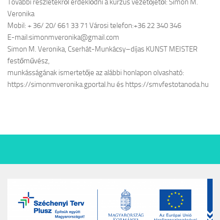
További részletekről érdeklődni a kurzus vezetőjétől: Simon M.
Veronika
Mobil: + 36/ 20/ 661 33 71 Városi telefon:+36 22 340 346
E-mail:simonmveronika@gmail.com
Simon M. Veronika, Cserhát-Munkácsy–díjas KUNST MEISTER
festőművész,
munkásságának ismertetője az alábbi honlapon olvasható:
https://simonmveronika.gportal.hu és https://smvfestotanoda.hu