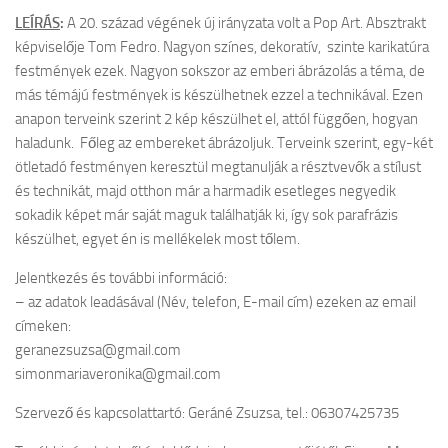
LEÍRÁS
:
A 20. század végének új irányzata volt a Pop Art. Absztrakt
képviselője Tom Fedro. Nagyon színes, dekoratív, szinte karikatúra
festmények ezek. Nagyon sokszor az emberi ábrázolás a téma, de
más témájú festmények is készülhetnek ezzel a technikával. Ezen
anapon terveink szerint 2 kép készülhet el, attól függően, hogyan
haladunk. Főleg az embereket ábrázoljuk. Terveink szerint, egy-két
ötletadó festményen keresztül megtanulják a résztvevők a stílust
és technikát, majd otthon már a harmadik esetleges negyedik
sokadik képet már saját maguk találhatják ki, így sok parafrázis
készülhet, egyet én is mellékelek most tőlem.
Jelentkezés és további információ:
– az adatok leadásával (Név, telefon, E-mail cím) ezeken az email
címeken:
geranezsuzsa@gmail.com
simonmariaveronika@gmail.com
Szervező és kapcsolattartó: Geráné Zsuzsa, tel.: 06307425735