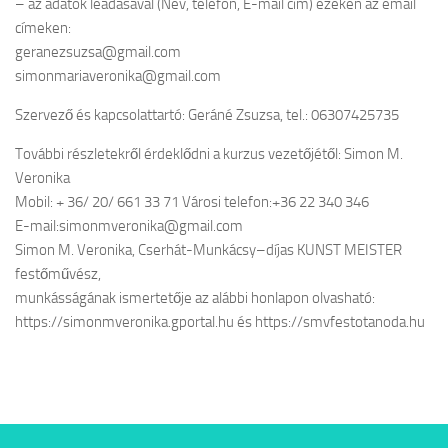
– az adatok leadásával (Név, telefon, E-mail cím) ezeken az email
címeken:
geranezsuzsa@gmail.com
simonmariaveronika@gmail.com
Szervező és kapcsolattartó: Geráné Zsuzsa, tel.: 06307425735
További részletekről érdeklődni a kurzus vezetőjétől: Simon M.
Veronika
Mobil: + 36/ 20/ 661 33 71 Városi telefon:+36 22 340 346
E-mail:simonmveronika@gmail.com
Simon M. Veronika, Cserhát-Munkácsy–díjas KUNST MEISTER
festőművész,
munkásságának ismertetője az alábbi honlapon olvasható:
https://simonmveronika.gportal.hu és https://smvfestotanoda.hu