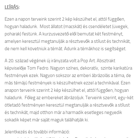
LEÍRÁS
:
Ezen a napon terveink szerint 2 kép készülhet el, attól függően,
hogyan haladunk. Most állatot (macskát) és csendéletet (üvegek,
poharak) festünk. A kurzusvezető elől bemutat két festményt,
amelyen keresztül megtanulják a résztvevők a stílust és technikát,
de nem kell követniük a témát. Adunk a témákhoz is segítséget.
A 20. század végének új irányzata volt a Pop Art. Absztrakt
képviselője Tom Fedro. Nagyon színes, dekoratív, szinte karikatúra
festmények ezek. Nagyon sokszor az emberi ábrázolás a téma, de
más témájú festmények is készülhetnek ezzel a technikával. Ezen
anapon terveink szerint 2 kép készülhet el, attól függően, hogyan
haladunk. Főleg az embereket ábrázoljuk. Terveink szerint, egy-két
ötletadó festményen keresztül megtanulják a résztvevők a stílust
és technikát, majd otthon már a harmadik esetleges negyedik
sokadik képet már saját maguk találhatják ki.
Jelentkezés és további információ: