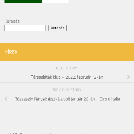
Keresés
Keresés
HÍREK
NEXT STORY
Társasjáték klub – 2022. február 12-én
PREVIOUS STORY
Rózsaszín fények éjszkája volt január 26-án – Giro d’Italia