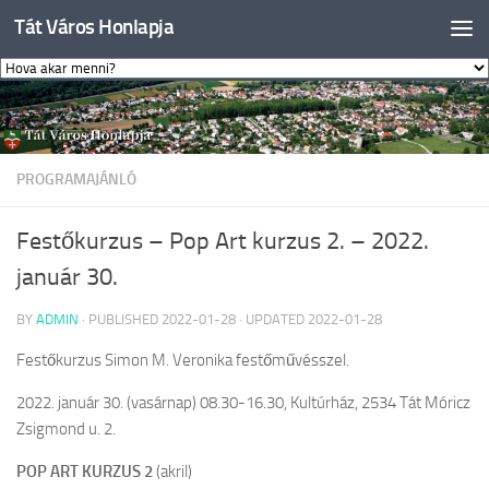
Tát Város Honlapja
Skip to content
PROGRAMAJÁNLÓ
Festőkurzus – Pop Art kurzus 2. – 2022.
január 30.
BY
ADMIN
· PUBLISHED
2022-01-28
· UPDATED
2022-01-28
Festőkurzus Simon M. Veronika festőművésszel.
2022. január 30. (vasárnap) 08.30-16.30, Kultúrház, 2534 Tát Móricz
Zsigmond u. 2.
POP ART KURZUS 2
(akril)