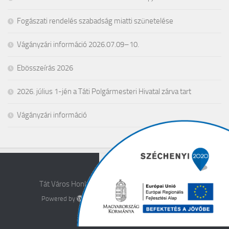
Fogászati rendelés szabadság miatti szünetelése
Vágányzári információ 2026.07.09–10.
Ebösszeírás 2026
2026. július 1-jén a Táti Polgármesteri Hivatal zárva tart
Vágányzári információ
Tát Város Honlapja © 2026. All Rights Reserved.
Powered by
- Designed with the
Hueman theme