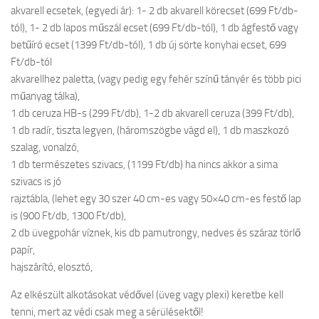
akvarell ecsetek, (egyedi ár): 1- 2 db akvarell körecset (699 Ft/db-
tól), 1- 2 db lapos műszál ecset (699 Ft/db-tól), 1 db ágfestő vagy
betűíró ecset (1399 Ft/db-tól), 1 db új sörte konyhai ecset, 699
Ft/db-tól
akvarellhez paletta, (vagy pedig egy fehér színű tányér és több pici
műanyag tálka),
1 db ceruza HB-s (299 Ft/db), 1-2 db akvarell ceruza (399 Ft/db),
1 db radír, tiszta legyen, (háromszögbe vágd el), 1 db maszkozó
szalag, vonalzó,
1 db természetes szivacs, (1199 Ft/db) ha nincs akkor a sima
szivacs is jó
rajztábla, (lehet egy 30 szer 40 cm-es vagy 50×40 cm-es festő lap
is (900 Ft/db, 1300 Ft/db),
2 db üvegpohár víznek, kis db pamutrongy, nedves és száraz törlő
papír,
hajszárító, elosztó,
Az elkészült alkotásokat védővel (üveg vagy plexi) keretbe kell
tenni, mert az védi csak meg a sérülésektől!