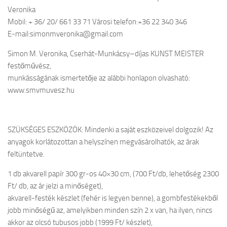
Veronika
Mobil: + 36/ 20/ 661 33 71 Városi telefon:+36 22 340 346
E-mail:simonmveronika@gmail.com
Simon M. Veronika, Cserhát-Munkácsy–díjas KUNST MEISTER
festőművész,
munkásságának ismertetője az alábbi honlapon olvasható:
www.smvmuvesz.hu
SZÜKSÉGES ESZKÖZÖK: Mindenki a saját eszközeivel dolgozik! Az
anyagok korlátozottan a helyszínen megvásárolhatók, az árak
feltüntetve.
1 db akvarell papír 300 gr-os 40×30 cm, (700 Ft/db, lehetőség 2300
Ft/ db, az ár jelzi a minőséget),
akvarell-festék készlet (fehér is legyen benne), a gombfestékekből
jobb minőségű az, amelyikben minden szín 2 x van, ha ilyen, nincs
akkor az olcsó tubusos jobb (1999 Ft/ készlet),