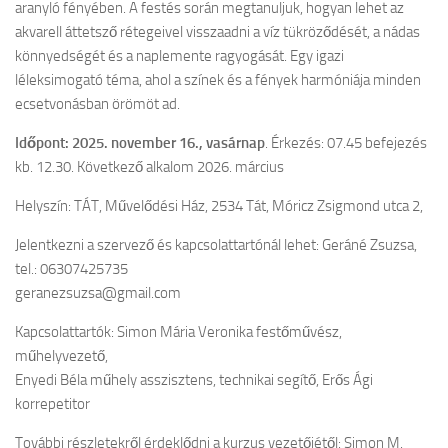
aranyló fényében. A festés során megtanuljuk, hogyan lehet az
akvarell áttetsző rétegeivel visszaadni a víz tükröződését, a nádas
könnyedségét és a naplemente ragyogását. Egy igazi
léleksimogató téma, ahol a színek és a fények harmóniája minden
ecsetvonásban örömöt ad.
Időpont: 2025. november 16., vasárnap
. Érkezés: 07.45 befejezés
kb. 12.30. Következő alkalom 2026. március
Helyszín: TÁT, Művelődési Ház, 2534 Tát, Móricz Zsigmond utca 2,
Jelentkezni a szervező és kapcsolattartónál lehet: Geráné Zsuzsa,
tel.: 06307425735
geranezsuzsa@gmail.com
Kapcsolattartók: Simon Mária Veronika festőművész,
műhelyvezető,
Enyedi Béla műhely asszisztens, technikai segítő, Erős Ági
korrepetitor
További részletekről érdeklődni a kurzus vezetőjétől: Simon M.