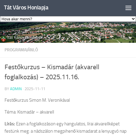
Tát Város Honlapja
Skip to content
PROGRAMAJÁNLÓ
Festőkurzus – Kismadár (akvarell
foglalkozás) – 2025.11.16.
BY
ADMIN
·
2025-11-11
Festőkurzus Simon M. Veronikával
Téma: Kismadár – akvarell
Lírás:
Ezen a foglalkozáson egy hangulatos, lírai akvarellképet
festünk meg: a nádszálon megpihenő kismadarat a lenyugvó nap