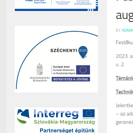
aug
BY
ADMI
Festőku
2023. a
u. 2.
Témánk
Technik
Jelentk
– az ad
gerane