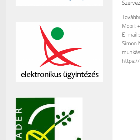
Szervez
További
Mobil: 
E-mail
Simon 
munkáss
https:/