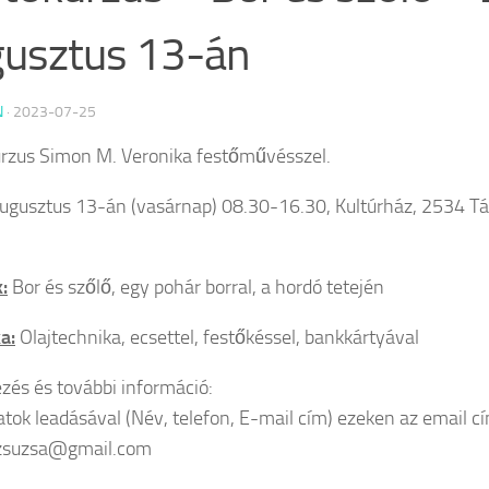
usztus 13-án
N
·
2023-07-25
rzus Simon M. Veronika festőművésszel.
ugusztus 13-án (vasárnap) 08.30-16.30, Kultúrház, 2534 T
:
Bor és szőlő, egy pohár borral, a hordó tetején
a:
Olajtechnika, ecsettel, festőkéssel, bankkártyával
ezés és további információ:
atok leadásával (Név, telefon, E-mail cím) ezeken az email c
zsuzsa@gmail.com