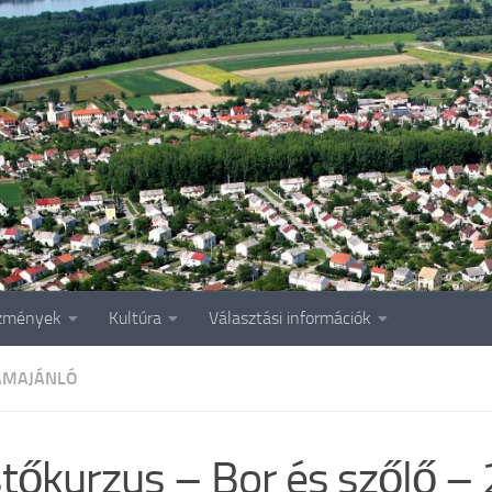
zmények
Kultúra
Választási információk
AMAJÁNLÓ
tőkurzus – Bor és szőlő –