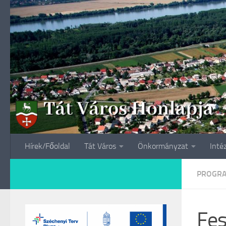
Skip to content
Hírek/Főoldal
Tát Város
Önkormányzat
Inté
PROGR
Fes