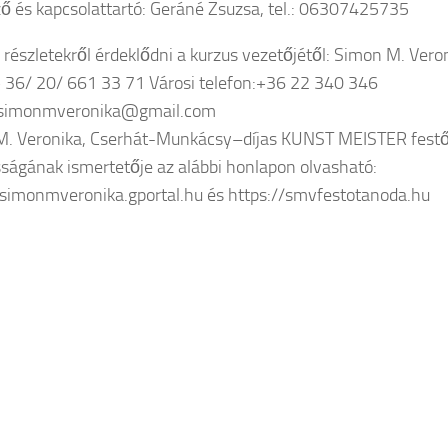
ő és kapcsolattartó: Geráné Zsuzsa, tel.: 06307425735
 részletekről érdeklődni a kurzus vezetőjétől: Simon M. Vero
+ 36/ 20/ 661 33 71 Városi telefon:+36 22 340 346
:simonmveronika@gmail.com
M. Veronika, Cserhát-Munkácsy–díjas KUNST MEISTER fest
ágának ismertetője az alábbi honlapon olvasható:
/simonmveronika.gportal.hu és https://smvfestotanoda.hu