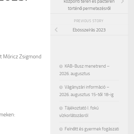
központi téren és paictéren
történő permetezésről
PREVIOUS STORY
Ebösszeírás 2023
át Móricz Zsigmond
KAB-Busz menetrend –
2026. augusztus
Vágányzári információ –
2026. augusztus 15-től 18-ig
Tájékoztató I. fokú
ímeken:
vízkorlátozásról
Felnőtt és gyermek fogászati