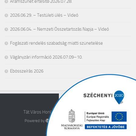
Áramszünet értesítő 2026.07.28.
2026.06.29. – Testületi ülés – Videó
2026.06.04. – Nemzeti Összetartozás Napja – Videó
Fogászati rendelés szabadság miatti szünetelése
Vágányzári információ 2026.07.09–10.
Ebösszeírás 2026
Tát Város Honlapja © 2026. All Rights Reserved.
Powered by
- Designed with the
Hueman theme