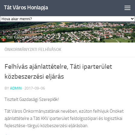
Tát Város Honlapja
Skip to content
ÖNKORMÁNYZATI FELHÍVÁSOK
Felhívás ajánlattételre, Táti iparterület
közbeszerzési eljárás
BY
ADMIN
·
2017-09-06
Tisztelt Gazdasági Szereplők!
Tát Város Önkormányzatának nevében, ezúton felhívjuk Önöket
ajánlattételre a Táti KKV iparterület feldolgozóipari és logisztikai
fejlesztése-tárgyú közbeszerzési eljárásban.