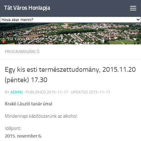
Tát Város Honlapja
Skip to content
PROGRAMAJÁNLÓ
Egy kis esti természettudomány, 2015.11.20
(péntek) 17.30
BY
ADMIN
· PUBLISHED
2015-11-17
· UPDATED
2015-11-17
Krakó László tanár úrral
Mindennapi kábítószerünk az alkohol.
Időpont:
2015. november 6.