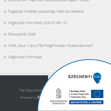
Fogászati rendelés szabadság miatti szünetelése
Vágányzári információ 2026.07.09–10.
Ebösszeírás 2026
2026. július 1-jén a Táti Polgármesteri Hivatal zárva tart
Vágányzári információ
Tát Város Honlapja © 2026. All Rights Reserved.
Powered by
- Designed with the
Hueman theme