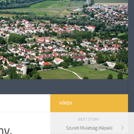
HÍREK
NEXT STORY
ny,
Szüreti Mulatság (Képek)