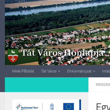
Skip to content
Hírek/Főoldal
Tát Város
Önkormányzat
Inté
PROGR
Egy