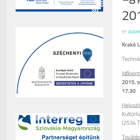
201
BY
ADMI
Krakó L
Technik
Időpont
2015. o
17.30
Helyszí
Kultúrh
(2534 T
Tovább