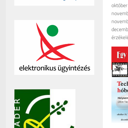
október
novembe
novembe
decembe
érzékelé