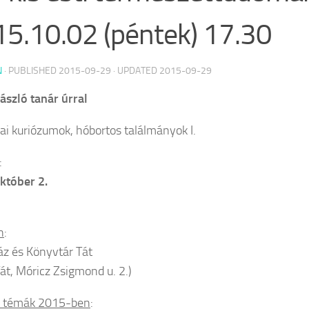
5.10.02 (péntek) 17.30
N
· PUBLISHED
2015-09-29
· UPDATED
2015-09-29
ászló tanár úrral
ai kuriózumok, hóbortos találmányok I.
:
któber 2.
n
:
áz és Könyvtár Tát
át, Móricz Zsigmond u. 2.)
i témák 2015-ben
: