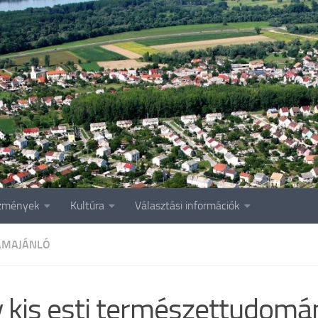
zmények
Kultúra
Választási információk
AMAJÁNLÓ
 kis esti természettudomá