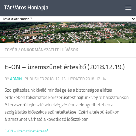
Tát Város Honlapja
Skip to content
EGYÉB
/
ÖNKORMÁNYZATI FELHÍVÁSOK
E-ON – üzemszünet értesítő (2018.12.19.)
BY
ADMIN
· PUBLISHED
2018-12-13
· UPDATED
2018-12-14
Szolgáltatásaink kiváló minősége és a biztonságos ellátás
érdekében folyamatos korszerűsítést hajtunk végre hálózatunkon.
A tervszerű fejlesztések elvégzéséhez elengedhetetlen a
szolgáltatás időszakos szüneteltetése. Ezért a településükön
áramszünet várható a következő időszakban:
E-ON – üzemszünet értesítő