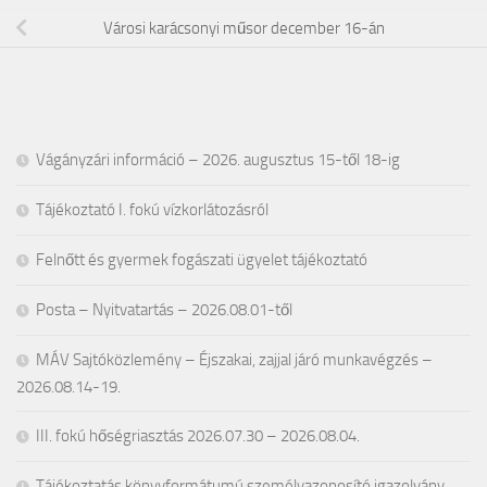
Városi karácsonyi műsor december 16-án
Vágányzári információ – 2026. augusztus 15-től 18-ig
Tájékoztató I. fokú vízkorlátozásról
Felnőtt és gyermek fogászati ügyelet tájékoztató
Posta – Nyitvatartás – 2026.08.01-től
MÁV Sajtóközlemény – Éjszakai, zajjal járó munkavégzés –
2026.08.14-19.
III. fokú hőségriasztás 2026.07.30 – 2026.08.04.
Tájékoztatás könyvformátumú személyazonosító igazolvány