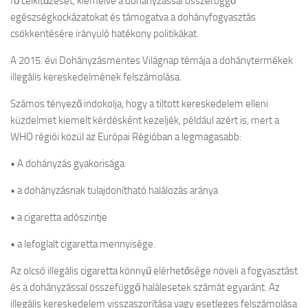
fő célkitűzését, kiemelve a dohányzással összefüggő
egészségkockázatokat és támogatva a dohányfogyasztás
csökkentésére irányuló hatékony politikákat.
A 2015. évi Dohányzásmentes Világnap témája a dohánytermékek
illegális kereskedelmének felszámolása.
Számos tényező indokolja, hogy a tiltott kereskedelem elleni
küzdelmet kiemelt kérdésként kezeljék, például azért is, mert a
WHO régiói közül az Európai Régióban a legmagasabb:
• A dohányzás gyakorisága
• a dohányzásnak tulajdonítható halálozás aránya
• a cigaretta adószintje
• a lefoglalt cigaretta mennyisége.
Az olcsó illegális cigaretta könnyű elérhetősége növeli a fogyasztást
és a dohányzással összefüggő halálesetek számát egyaránt. Az
illegális kereskedelem visszaszorítása vagy esetleges felszámolása