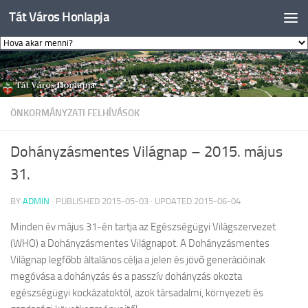
Tát Város Honlapja
Skip to content
ÖNKORMÁNYZATI FELHÍVÁSOK
Dohányzásmentes Világnap – 2015. május
31.
BY
ADMIN
· PUBLISHED
2015-05-03
· UPDATED
2015-06-04
Minden év május 31-én tartja az Egészségügyi Világszervezet
(WHO) a Dohányzásmentes Világnapot. A Dohányzásmentes
Világnap legfőbb általános célja a jelen és jövő generációinak
megóvása a dohányzás és a passzív dohányzás okozta
egészségügyi kockázatoktól, azok társadalmi, környezeti és