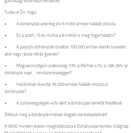
gazdasági következményeitől.
Tudja-e Ön, hogy:
• A dohányzás jelenleg évi 6 millió ember halálát okozza
• Ez a szám 15 év múlva a 8 milliót is meg fogja haladni?
• A passzív dohányzás további 700.000 ember életét követeli,
akik nagy része nő és gyerek?
• Magyarországon a lakosság 33%-a (férfiak 41%-a, nők 26%-a)
dohányzik napi rendszerességgel?
• Hazánkban évente 35.000 ember halálát okozza a
dohányzás?
• A szívbetegségek 40%-áért a dohányzás tehető felelőssé
Állítsuk meg a dohánytermékek illegális kereskedelmét!
A WHO minden évben meghatározza a Dohányzásmentes Világnap