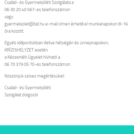
Család- és Gyermekjóléti Szolgálata a
06 30 20 40 567-es telefonszámon
vagy
gyermekjolet@tat.hu e-mail címen érhető el munkanapokon 8-16
óra között.
Egyéb időpontokban illetve hétvégén és ünnepnapokon,
KRÍZISHELYZET esetén
a Készenléti Ügyelet hívható a
06 70 379 05 70-es telefonszámon.
Köszönjük szíves megértésüket:
Család- és Gyermekjóléti
Szolgálat dolgozói