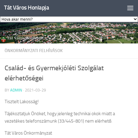
Tát Város Honlapja
Skip to content
ÖNKORMÁNYZATI FELHÍVÁSOK
Család- és Gyermekjóléti Szolgálat
elérhetőségei
BY
ADMIN
·
2021-03-29
Tisztelt Lakosság!
Tájékoztatjuk Önöket, hogy jelenleg technikai okok miatt a
vezetékes telefonszámunk (33/445-801) nem elérhető.
Tát Város Önkormányzat