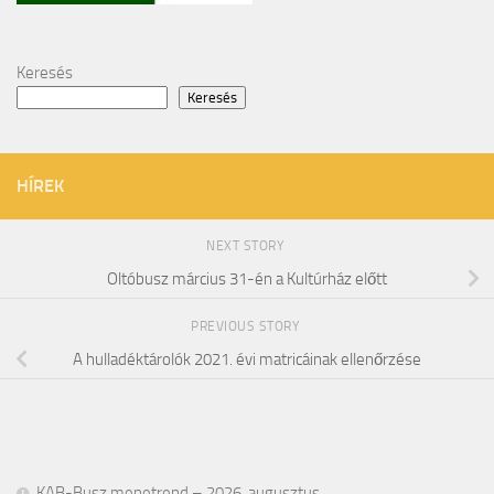
Keresés
Keresés
HÍREK
NEXT STORY
Oltóbusz március 31-én a Kultúrház előtt
PREVIOUS STORY
A hulladéktárolók 2021. évi matricáinak ellenőrzése
KAB-Busz menetrend – 2026. augusztus