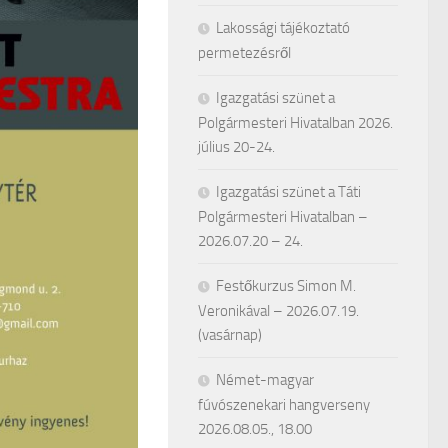
Lakossági tájékoztató
permetezésről
Igazgatási szünet a
Polgármesteri Hivatalban 2026.
július 20-24.
Igazgatási szünet a Táti
Polgármesteri Hivatalban –
2026.07.20 – 24.
Festőkurzus Simon M.
Veronikával – 2026.07.19.
(vasárnap)
Német-magyar
fúvószenekari hangverseny
2026.08.05., 18.00