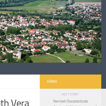
HÍREK
NEXT STORY
óth Vera
Nemzeti Összetartozás