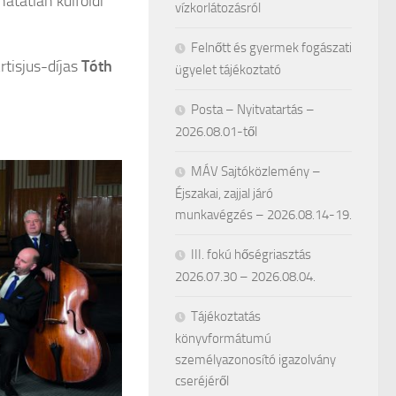
atatlan külföldi
vízkorlátozásról
Felnőtt és gyermek fogászati
tisjus-díjas
Tóth
ügyelet tájékoztató
Posta – Nyitvatartás –
2026.08.01-től
MÁV Sajtóközlemény –
Éjszakai, zajjal járó
munkavégzés – 2026.08.14-19.
III. fokú hőségriasztás
2026.07.30 – 2026.08.04.
Tájékoztatás
könyvformátumú
személyazonosító igazolvány
cseréjéről