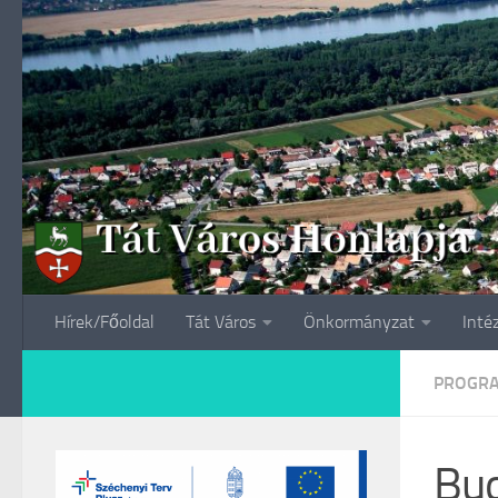
Skip to content
Hírek/Főoldal
Tát Város
Önkormányzat
Inté
PROGR
Bud