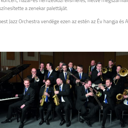
koncert, hazai-és nemzetközi elismerés, illetve megszámlálh
zínesítette a zenekar palettáját.
est Jazz Orchestra vendége ezen az estén az Év hangja és Ar