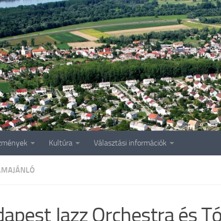
zmények
Kultúra
Választási információk
AMAJÁNLÓ
apest Jazz Orchestra és T