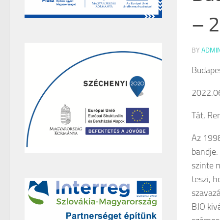
– 2
BY
ADMI
Budapes
2022.06
Tát, Re
Az 199
bandje.
szinte 
teszi, 
szavazá
BJO kiv