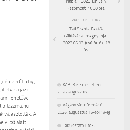
Napja – 2022. június 4.
(szombat) 10.30 óra
PREVIOUS STORY
Táti Szerdai Festők
kiállításának megnyitója –
2022.06.02. (csütörtök) 18
óra
gnépszerűbb big
KAB-Busz menetrend –
illetve a jazz
2026. augusztus
, ami lehetővé
Vágányzári információ –
rt a Jazzma.hu
2026. augusztus 15-től 18-ig
k választották. A
ly idő alatt
Tájékoztató I. fokú