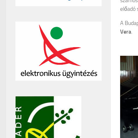
számos 
előadó s
A Budap
Vera
.