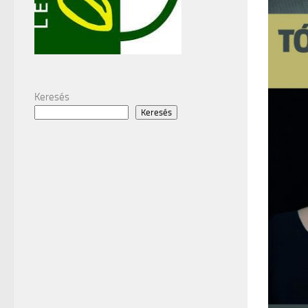
Keresés
Keresés