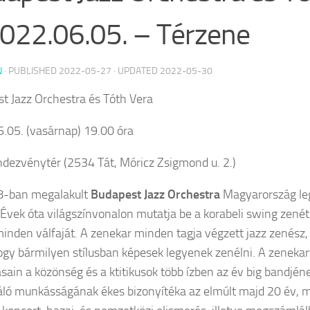
022.06.05. – Térzene
N
· PUBLISHED
2022-05-27
· UPDATED
2022-05-30
t Jazz Orchestra és Tóth Vera
.05. (vasárnap) 19.00 óra
ndezvénytér (2534 Tát, Móricz Zsigmond u. 2.)
8-ban megalakult
Budapest Jazz Orchestra
Magyarország le
 Évek óta világszínvonalon mutatja be a korabeli swing zenét, 
minden válfaját. A zenekar minden tagja végzett jazz zenész
hogy bármilyen stílusban képesek legyenek zenélni. A zeneka
sain a közönség és a ktitikusok több ízben az év big bandjéne
áló munkásságának ékes bizonyítéka az elmúlt majd 20 év, me